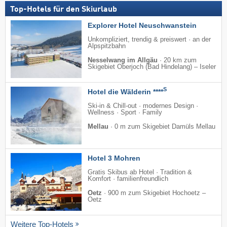
Top-Hotels für den Skiurlaub
Explorer Hotel Neuschwanstein
Unkompliziert, trendig & preiswert · an der
Alpspitzbahn
Nesselwang im Allgäu
·
20 km zum
Skigebiet Oberjoch (Bad Hindelang) – Iseler
S
Hotel die Wälderin ****
Ski-in & Chill-out · modernes Design ·
Wellness · Sport · Family
Mellau
·
0 m zum Skigebiet Damüls Mellau
Hotel 3 Mohren
Gratis Skibus ab Hotel · Tradition &
Komfort · familienfreundlich
Oetz
·
900 m zum Skigebiet Hochoetz –
Oetz
Weitere Top-Hotels