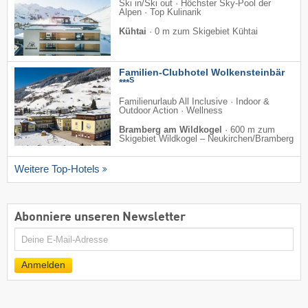
Ski in/Ski out · Höchster Sky-Pool der
Alpen · Top Kulinarik
Kühtai
·
0 m zum Skigebiet Kühtai
Familien-Clubhotel Wolkensteinbär
S
***
Familienurlaub All Inclusive · Indoor &
Outdoor Action · Wellness
Bramberg am Wildkogel
·
600 m zum
Skigebiet Wildkogel – Neukirchen/​Bramberg
Weitere Top-Hotels
Abonniere unseren Newsletter
E-
Mail
Anmelden