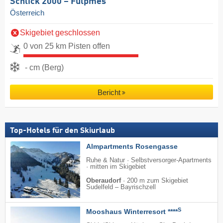
Schlick 2000 – Fulpmes
Österreich
Skigebiet geschlossen
0 von 25 km Pisten offen
- cm (Berg)
Bericht
Top-Hotels für den Skiurlaub
Almpartments Rosengasse
Ruhe & Natur · Selbstversorger-Apartments
· mitten im Skigebiet
Oberaudorf
·
200 m zum Skigebiet
Sudelfeld – Bayrischzell
S
Mooshaus Winterresort ****