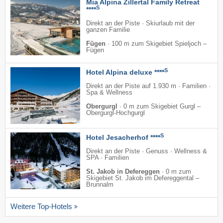
Mia Alpina Zillertal Family Retreat
S
****
Direkt an der Piste · Skiurlaub mit der
ganzen Familie
Fügen
·
100 m zum Skigebiet Spieljoch –
Fügen
S
Hotel Alpina deluxe ****
Direkt an der Piste auf 1.930 m · Familien ·
Spa & Wellness
Obergurgl
·
0 m zum Skigebiet Gurgl –
Obergurgl-Hochgurgl
S
Hotel Jesacherhof ****
Direkt an der Piste · Genuss · Wellness &
SPA · Familien
St. Jakob in Defereggen
·
0 m zum
Skigebiet St. Jakob im Defereggental –
Brunnalm
Weitere Top-Hotels