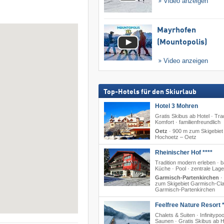
Video anzeigen
Mayrhofen
(Mountopolis)
Video anzeigen
Top-Hotels für den Skiurlaub
Hotel 3 Mohren
Gratis Skibus ab Hotel · Trad
Komfort · familienfreundlich
Oetz
·
900 m zum Skigebiet
Hochoetz – Oetz
Rheinischer Hof ****
Tradition modern erleben · b
Küche · Pool · zentrale Lage
Garmisch-Partenkirchen
·
zum Skigebiet Garmisch-Cla
Garmisch-Partenkirchen
Feelfree Nature Resort *
Chalets & Suiten · Infinitypoo
Saunen · Gratis Skibus ab H