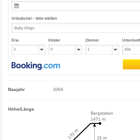
Urlaubsziel – bitte wählen
Erw.
Kinder
Zimmer
Unterkunf
Baujahr
2004
Höhe/Länge
Bergstation
1471 m
170 m
15 m