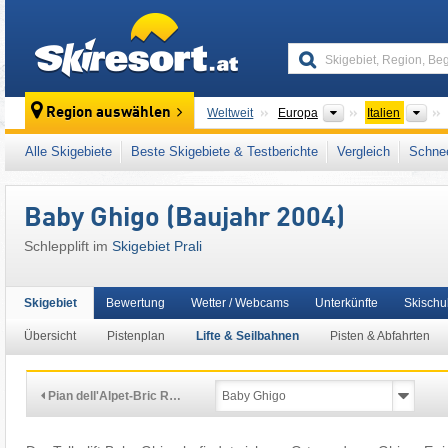
skiresort
Kontinente
Län
Region auswählen
Weltweit
Europa
Italien
Dieses Skigebiet liegt auch in:
Cottische Alp
Alle Skigebiete
Beste Skigebiete & Testberichte
Vergleich
Schnee
Europäische Union
Baby Ghigo (Baujahr 2004)
Schlepplift im
Skigebiet Prali
Skigebiet
Bewertung
Wetter / Webcams
Unterkünfte
Skischu
Übersicht
Pistenplan
Lifte & Seilbahnen
Pisten & Abfahrten
Pian dell'Alpet-Bric R…