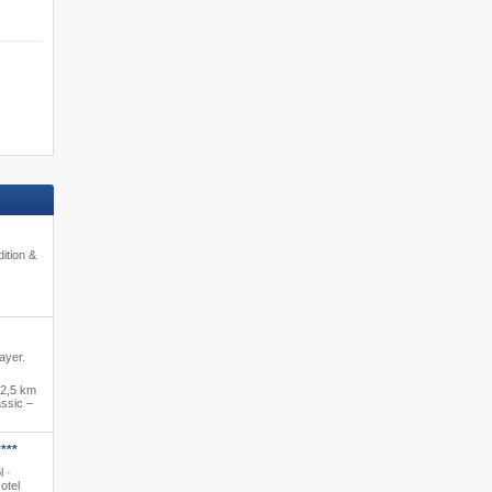
ition &
ayer.
2,5 km
ssic –
***
l ·
otel