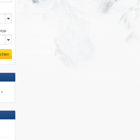
styp
chen
s