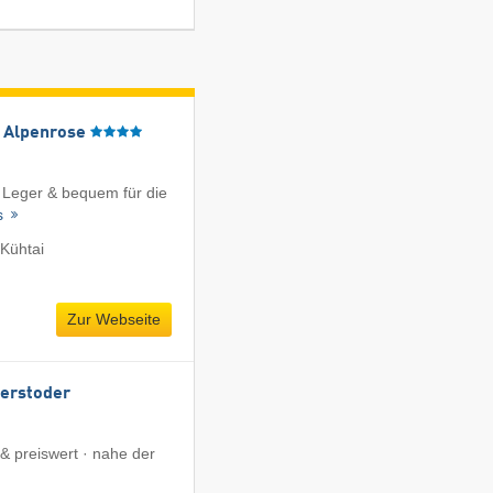
l Alpenrose
 Leger & bequem für die
ls
Kühtai
Zur Webseite
terstoder
 & preiswert · nahe der