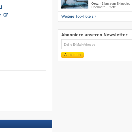
Oetz
·
1 km zum Skigebiet
i
Hochoetz – Oetz
n
Weitere Top-Hotels
Abonniere unseren Newsletter
E-
Mail
Anmelden