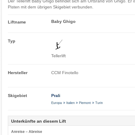
Der Tellerlift Baby Ghigo befindet sich am Ortsrand von Ghigo. Er is
Pisten mit dem übrigen Skigebiet verbunden.
Baby Ghigo
Liftname
Typ
Tellerlift
Hersteller
CCM Finotello
Skigebiet
Prali
Europa
Italien
Piemont
Turin
Unterkünfte an diesem Lift
Anreise – Abreise