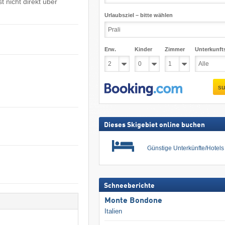
t nicht direkt über
Urlaubsziel – bitte wählen
Erw.
Kinder
Zimmer
Unterkunft
su
Dieses Skigebiet online buchen
Günstige Unterkünfte/Hotel
Schneeberichte
Monte Bondone
Italien