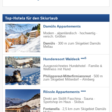
Top-Hotels für den Skiurlaub
Damüls Appartements
Modern · alpenländisch · hochwertig ·
versch. Größen
Damüls
·
300 m zum Skigebiet Damüls
Mellau
S
Hunderesort Waldeck ***
Ausgezeichnetes Hundehotel · Familie &
Wellness mit Hund
Philippsreut-Mitterfirmiansreut
·
500 m
zum Skigebiet Mitterdorf – Almberg
Rössle Appartements ****
Direkt am Skilift Faschina · Sauna ·
Sportshop im Haus · Skibus
Fontanella
·
2,5 km zum Skigebiet Damüls