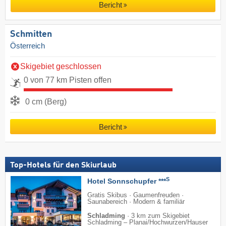
Bericht
Schmitten
Österreich
Skigebiet geschlossen
0 von 77 km Pisten offen
0 cm (Berg)
Bericht
Top-Hotels für den Skiurlaub
S
Hotel Sonnschupfer ***
Gratis Skibus · Gaumenfreuden ·
Saunabereich · Modern & familiär
Schladming
·
3 km zum Skigebiet
Schladming – Planai/​Hochwurzen/​Hauser