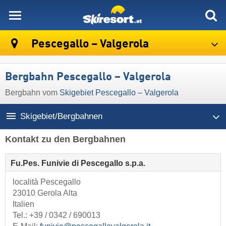
skiresort
Pescegallo – Valgerola
Bergbahn Pescegallo – Valgerola
Bergbahn vom
Skigebiet Pescegallo – Valgerola
Skigebiet/Bergbahnen
Kontakt zu den Bergbahnen
Fu.Pes. Funivie di Pescegallo s.p.a.
località Pescegallo
23010 Gerola Alta
Italien
Tel.:
+39 / 0342 / 690013