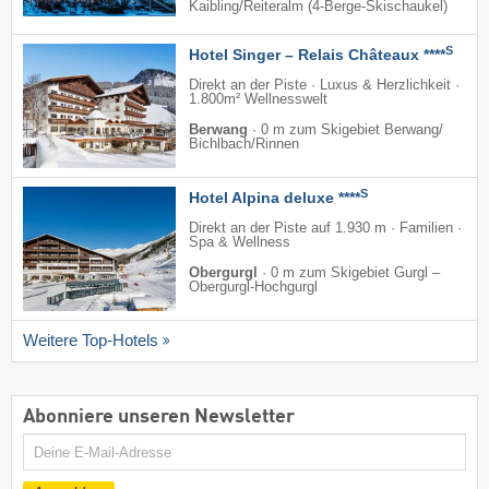
Kaibling/​Reiteralm (4-Berge-Skischaukel)
S
Hotel Singer – Relais Châteaux ****
Direkt an der Piste · Luxus & Herzlichkeit ·
1.800m² Wellnesswelt
Berwang
·
0 m zum Skigebiet Berwang/​
Bichlbach/​Rinnen
S
Hotel Alpina deluxe ****
Direkt an der Piste auf 1.930 m · Familien ·
Spa & Wellness
Obergurgl
·
0 m zum Skigebiet Gurgl –
Obergurgl-Hochgurgl
Weitere Top-Hotels
Abonniere unseren Newsletter
E-
Mail