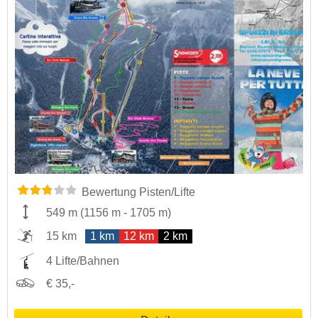
Bewertung Pisten/Lifte
549 m
(
1156 m
-
1705 m
)
15 km
1 km
12 km
2 km
4 Lifte/Bahnen
€ 35,-