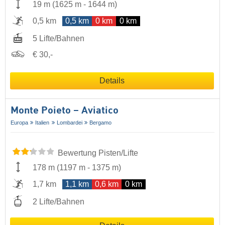
19 m
(
1625 m
-
1644 m
)
0,5 km
0,5 km
0 km
0 km
5 Lifte/Bahnen
€ 30,-
Details
Monte Poieto – Aviatico
Europa
Italien
Lombardei
Bergamo
Bewertung Pisten/Lifte
178 m
(
1197 m
-
1375 m
)
1,7 km
1,1 km
0,6 km
0 km
2 Lifte/Bahnen