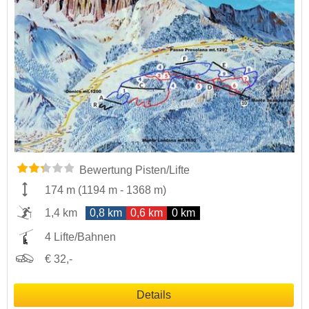
Bewertung Pisten/Lifte
174 m
(
1194 m
-
1368 m
)
1,4 km
0,8 km
0,6 km
0 km
4 Lifte/Bahnen
€ 32,-
Details