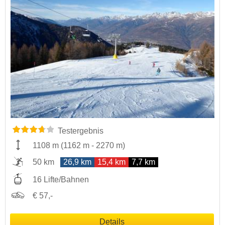
Testergebnis
1108 m
(
1162 m
-
2270 m
)
50 km
26,9 km
15,4 km
7,7 km
16 Lifte/Bahnen
€ 57,-
Details