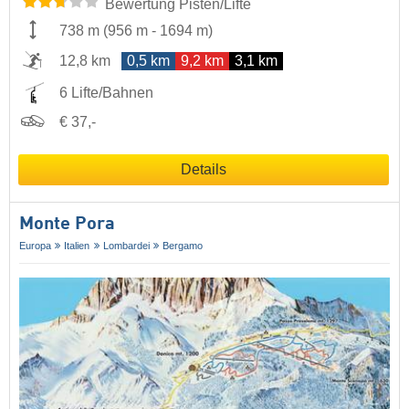
Bewertung Pisten/Lifte
738 m
(
956 m
-
1694 m
)
12,8 km
0,5 km
9,2 km
3,1 km
6 Lifte/Bahnen
€ 37,-
Details
Monte Pora
Europa
Italien
Lombardei
Bergamo