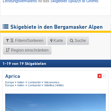
Leistungsverhältnis
ist das
Skigebiet Spiazzi di Gromo
.
Skigebiete in den Bergamasker Alpen
Filtern/Sortieren
Karte
Suche
Region einschränken
1
-
19
von
19
Skigebieten
Aprica
Europa
Italien
Lombardei
Valcamonica
Europa
Italien
Lombardei
Valtellina (Veltlin)