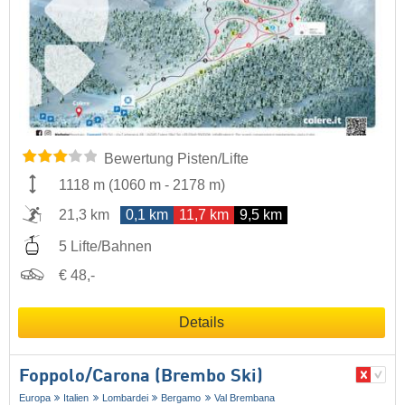
Bewertung Pisten/Lifte
1118 m
(
1060 m
-
2178 m
)
21,3 km
0,1 km
11,7 km
9,5 km
5 Lifte/Bahnen
€ 48,-
Details
Foppolo/​Carona (Brembo Ski)
Europa
Italien
Lombardei
Bergamo
Val Brembana