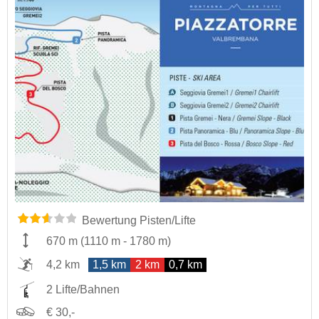
Bewertung Pisten/Lifte
670 m
(
1110 m
-
1780 m
)
4,2 km
1,5 km
2 km
0,7 km
2 Lifte/Bahnen
€ 30,-