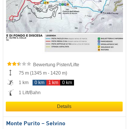
Bewertung Pisten/Lifte
75 m
(
1345 m
-
1420 m
)
1 km
0 km
1 km
0 km
1 Lift/Bahn
Details
Monte Purito – Selvino