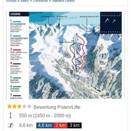
Europa
Italien
Lombardei
Valtellina (Veltlin)
Bewertung Pisten/Lifte
550 m
(
1450 m
-
2000 m
)
9,6 km
4,6 km
2 km
3 km