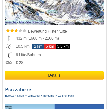
Bewertung Pisten/Lifte
432 m
(
1668 m
-
2100 m
)
10,5 km
2 km
5 km
3,5 km
6 Lifte/Bahnen
€ 28,-
Details
Piazzatorre
Europa
Italien
Lombardei
Bergamo
Val Brembana