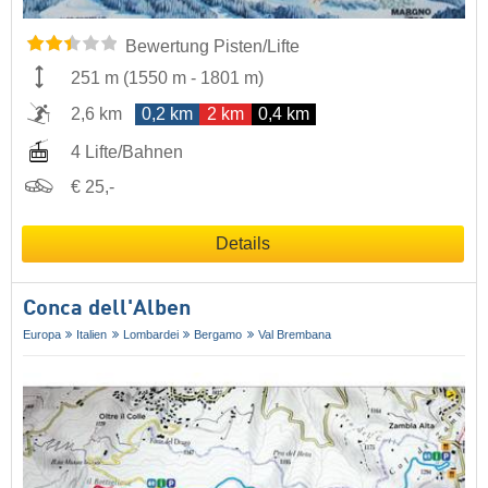
Bewertung Pisten/Lifte
251 m
(
1550 m
-
1801 m
)
2,6 km
0,2 km
2 km
0,4 km
4 Lifte/Bahnen
€ 25,-
Details
Conca dell'Alben
Europa
Italien
Lombardei
Bergamo
Val Brembana