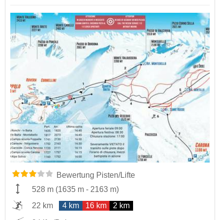
Bewertung Pisten/Lifte
528 m
(
1635 m
-
2163 m
)
22 km
4 km
16 km
2 km