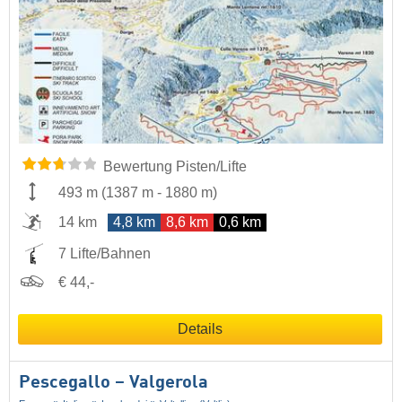
Bewertung Pisten/Lifte
493 m
(
1387 m
-
1880 m
)
14 km
4,8 km
8,6 km
0,6 km
7 Lifte/Bahnen
€ 44,-
Details
Pescegallo – Valgerola