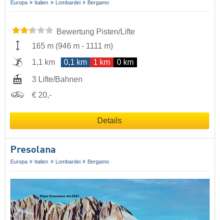
Europa
Italien
Lombardei
Bergamo
Bewertung Pisten/Lifte
165 m
(
946 m
-
1111 m
)
1,1 km
0,1 km
1 km
0 km
3 Lifte/Bahnen
€ 20,-
Details
Presolana
Europa
Italien
Lombardei
Bergamo