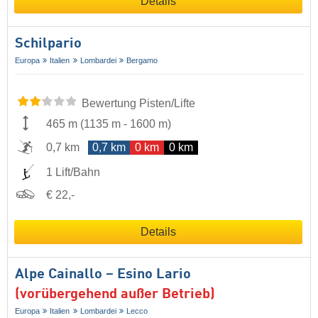
Details
Schilpario
Europa
Italien
Lombardei
Bergamo
Bewertung Pisten/Lifte
465 m
(
1135 m
-
1600 m
)
0,7 km
0,7 km
0 km
0 km
1 Lift/Bahn
€ 22,-
Details
Alpe Cainallo – Esino Lario
(vorübergehend außer Betrieb)
Europa
Italien
Lombardei
Lecco