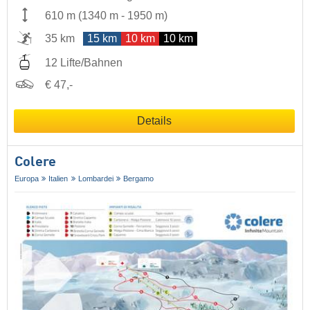
610 m
(
1340 m
-
1950 m
)
35 km
15 km
10 km
10 km
12 Lifte/Bahnen
€ 47,-
Details
Colere
Europa
Italien
Lombardei
Bergamo