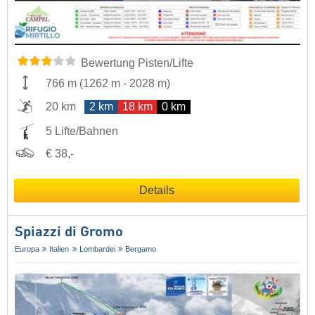
Bewertung Pisten/Lifte
766 m
(
1262 m
-
2028 m
)
20 km
2 km
18 km
0 km
5 Lifte/Bahnen
€ 38,-
Details
Spiazzi di Gromo
Europa
Italien
Lombardei
Bergamo