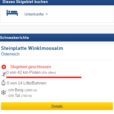
Dieses Skigebiet buchen
Unterkünfte
Schneeberichte
Steinplatte Winklmoosalm
Österreich
Skigebiet geschlossen
0 von 42 km Pisten
(0% offen)
0 von 14 Lifte/Bahnen
- cm Berg
(1860 m)
- cm Tal
(740 m)
Details