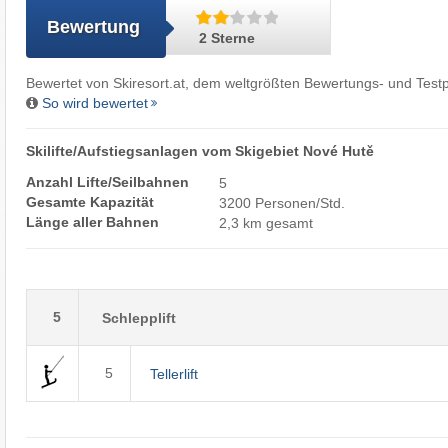
Bewertung
2 Sterne
Bewertet von
Skiresort.at
, dem weltgrößten Bewertungs- und Testp
So wird bewertet
Skilifte/Aufstiegsanlagen vom Skigebiet Nové Hutě
Anzahl Lifte/Seilbahnen
5
Gesamte Kapazität
3200 Personen/Std.
Länge aller Bahnen
2,3 km gesamt
5
Schlepplift
5
Tellerlift