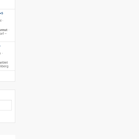
S
*
l ·
sreut
·
orf –
*
s ·
ebiet
amberg