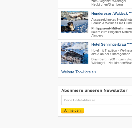
zum Skigebiet Wildkogel –
Neukirchen/​Bramberg
Hunderesort Waldeck **
Ausgezeichnetes Hundehote
Familie & Wellness mit Hund
Philippsreut-Mitterfirmian
500 m zum Skigebiet Mitterd
Almberg
Hotel Senningerbräu ***
Hotel mit Tradition · Wellnes
direkt an der Smaragdbahn
Bramberg
·
200 m zum Skig
Wildkogel – Neukirchen/​Br
Weitere Top-Hotels
Abonniere unseren Newsletter
E-
Mail
Anmelden