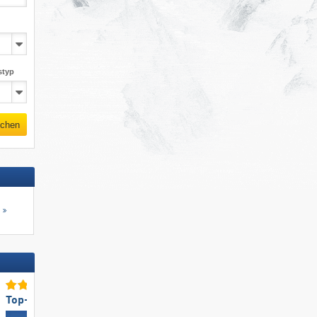
styp
chen
s
Top-Unterkunftsangebot
Top für Familien