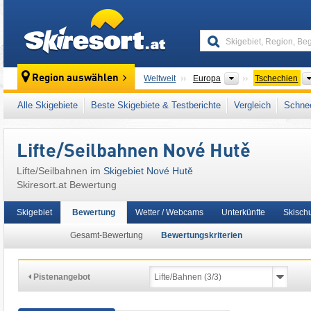
skiresort
Kontinente
Region auswählen
Weltweit
Europa
Tschechien
Dieses Skigebiet liegt auch in:
Böhmerwald
,
Alle Skigebiete
Beste Skigebiete & Testberichte
Vergleich
Schnee
Lifte/Seilbahnen Nové Hutě
Lifte/Seilbahnen im
Skigebiet Nové Hutě
Skiresort.at Bewertung
Skigebiet
Bewertung
Wetter / Webcams
Unterkünfte
Skisch
Gesamt-Bewertung
Bewertungskriterien
Pistenangebot