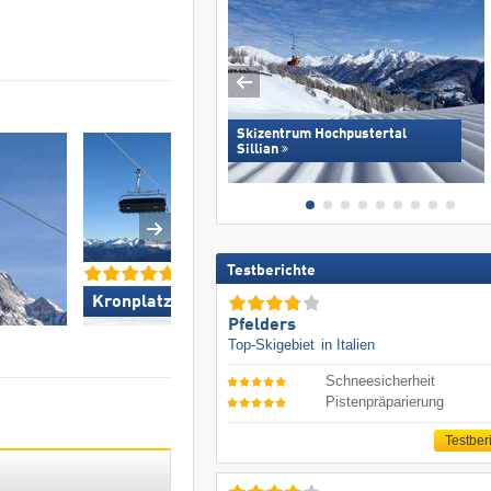
Skizentrum Hochpustertal
Sillian
Testberichte
Kronplatz »
Obereggen »
Pfelders
Top-Skigebiet
in Italien
Schneesicherheit
Pistenpräparierung
Testber