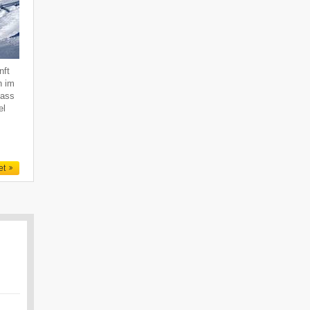
nft
n im
dass
el
et