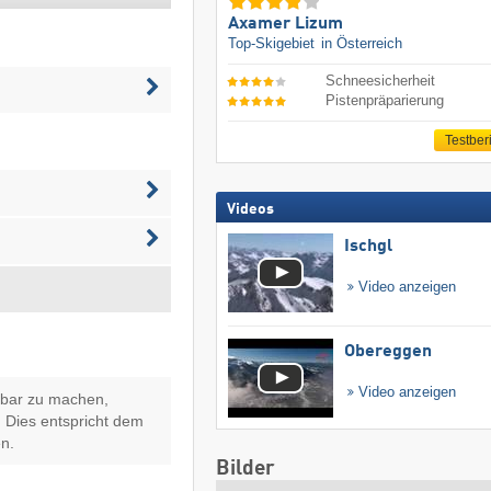
Axamer Lizum
Top-Skigebiet
in Österreich
Schneesicherheit
Pistenpräparierung
Testber
Videos
Ischgl
Video anzeigen
Obereggen
Video anzeigen
hbar zu machen,
 Dies entspricht dem
n.
Bilder