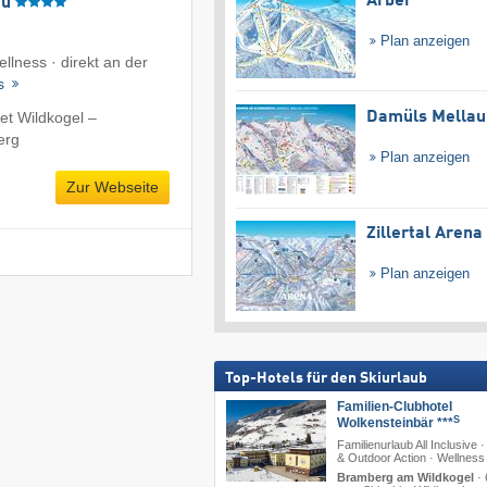
Arber
äu
Plan anzeigen
ellness · direkt an der
ls
Damüls Mellau
et Wildkogel –
erg
Plan anzeigen
Zur Webseite
Zillertal Arena
Plan anzeigen
Top-Hotels für den Skiurlaub
Familien-Clubhotel
S
Wolkensteinbär ***
Familienurlaub All Inclusive ·
& Outdoor Action · Wellness
Bramberg am Wildkogel
·