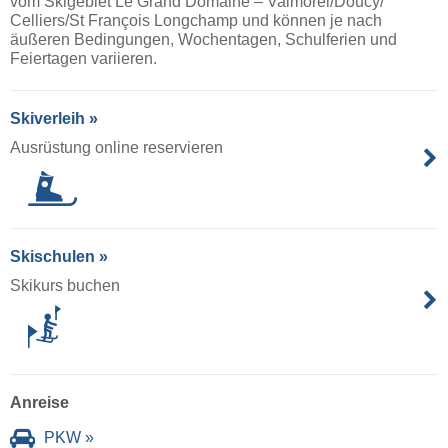
vom Skigebiet Le Grand Domaine – Valmorel/​Doucy/​
Celliers/​St François Longchamp und können je nach
äußeren Bedingungen, Wochentagen, Schulferien und
Feiertagen variieren.
Skiverleih »
Ausrüstung online reservieren
Skischulen »
Skikurs buchen
Anreise
PKW »