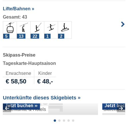
Lifte/Bahnen »
Gesamt: 43
5
13
22
1
2
Skipass-Preise
Tageskarte-Hauptsaison
Erwachsene
Kinder
€ 58,50
€ 48,-
Unterkünfte dieses Skigebiets »
Jetzt buchen »
Jetzt buch
Unterkünfte & Hotels
Skireisen