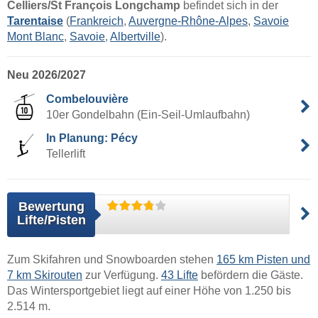
Celliers/​St François Longchamp
befindet sich in der
Tarentaise
(
Frankreich
,
Auvergne-Rhône-Alpes
,
Savoie
Mont Blanc
,
Savoie
,
Albertville
).
Neu 2026/2027
Combelouvière
10er Gondelbahn (Ein-Seil-Umlaufbahn)
In Planung: Pécy
Tellerlift
Bewertung
Lifte/Pisten
Zum Skifahren und Snowboarden stehen
165 km Pisten und
7 km Skirouten
zur Verfügung.
43 Lifte
befördern die Gäste.
Das Wintersportgebiet liegt auf einer Höhe von 1.250 bis
2.514 m.