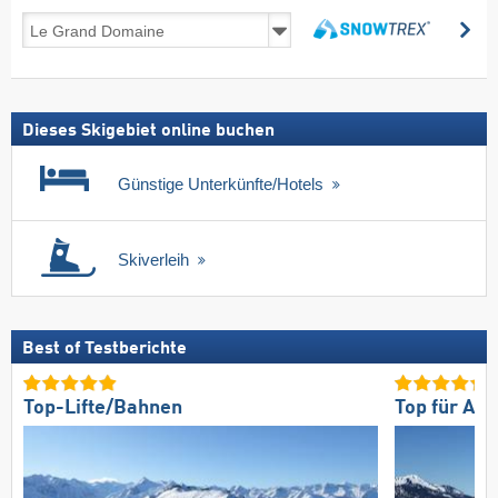
Skireisen
su
inkl.
suchen
Skipass
Dieses Skigebiet online buchen
Günstige Unterkünfte/Hotels
Skiverleih
Best of Testberichte
Top-Lifte/Bahnen
Top für An