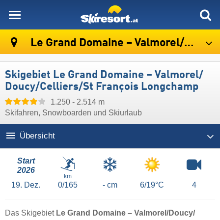
skiresort
Le Grand Domaine – Valmorel/​Doucy/​Celliers/​St François Longchamp
Skigebiet Le Grand Domaine – Valmorel/​
Doucy/​Celliers/​St François Longchamp
1.250 - 2.514 m
Skifahren, Snowboarden und Skiurlaub
Übersicht
Start
2026
km
19.
Dez.
0/165
- cm
6/19°C
4
Das Skigebiet
Le Grand Domaine – Valmorel/​Doucy/​