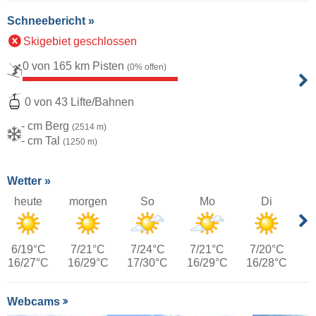
Schneebericht »
Skigebiet geschlossen
0 von 165 km Pisten
(0% offen)
0 von 43 Lifte/Bahnen
- cm Berg
(2514 m)
- cm Tal
(1250 m)
Wetter »
heute
morgen
So
Mo
Di
6/19°C
7/21°C
7/24°C
7/21°C
7/20°C
16/27°C
16/29°C
17/30°C
16/29°C
16/28°C
Webcams