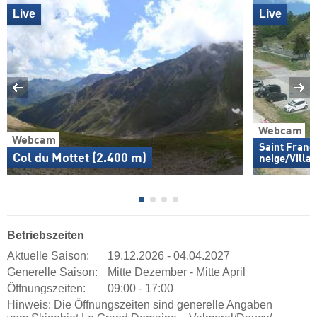
Live
Live
Webcam
Webcam
Saint Franç
Col du Mottet (2.400 m)
neige/Villag
Betriebszeiten
Aktuelle Saison:
19.12.2026 - 04.04.2027
Generelle Saison:
Mitte Dezember - Mitte April
Öffnungszeiten:
09:00 - 17:00
Hinweis: Die Öffnungszeiten sind generelle Angaben