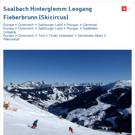
Saalbach Hinterglemm Leogang
Fieberbrunn (Skicircus)
Europa
Österreich
Salzburger Land
Pinzgau
Glemmtal
Europa
Österreich
Salzburger Land
Pinzgau
Saalfelden
Leogang
Europa
Österreich
Tirol
Tiroler Unterland
Kitzbüheler Alpen
Pillerseetal