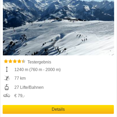
Testergebnis
1240 m
(
760 m
-
2000 m
)
77 km
27 Lifte/Bahnen
€ 79,-
Details