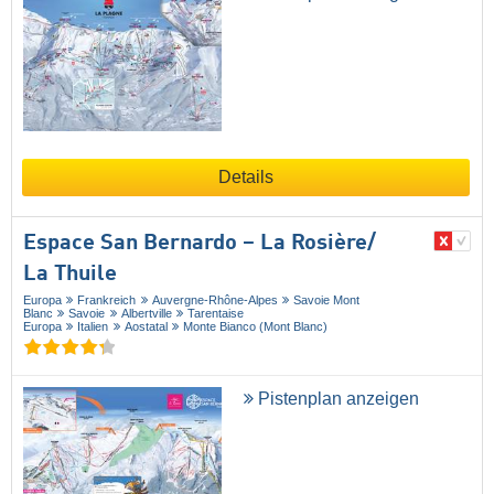
Details
Espace San Bernardo – La Rosière/​
La Thuile
Europa
Frankreich
Auvergne-Rhône-Alpes
Savoie Mont
Blanc
Savoie
Albertville
Tarentaise
Europa
Italien
Aostatal
Monte Bianco (Mont Blanc)
Pistenplan anzeigen