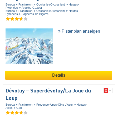
Europa
Frankreich
Occitanie (Okzitanien)
Hautes-
Pyrénées
Argelès-Gazost
Europa
Frankreich
Occitanie (Okzitanien)
Hautes-
Pyrénées
Bagnères-de-Bigorre
Pistenplan anzeigen
Details
Dévoluy – Superdévoluy/​La Joue du
Loup
Europa
Frankreich
Provence-Alpes-Côte d’Azur
Hautes-
Alpes
Gap