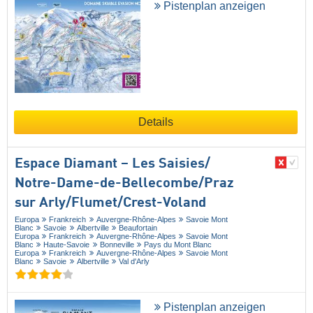
Pistenplan anzeigen
Details
Espace Diamant – Les Saisies/​
Notre-Dame-de-Bellecombe/​Praz
sur Arly/​Flumet/​Crest-Voland
Europa
Frankreich
Auvergne-Rhône-Alpes
Savoie Mont
Blanc
Savoie
Albertville
Beaufortain
Europa
Frankreich
Auvergne-Rhône-Alpes
Savoie Mont
Blanc
Haute-Savoie
Bonneville
Pays du Mont Blanc
Europa
Frankreich
Auvergne-Rhône-Alpes
Savoie Mont
Blanc
Savoie
Albertville
Val d'Arly
Pistenplan anzeigen