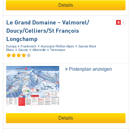
Details
Le Grand Domaine – Valmorel/​
Doucy/​Celliers/​St François
Longchamp
Europa
Frankreich
Auvergne-Rhône-Alpes
Savoie Mont
Blanc
Savoie
Albertville
Tarentaise
Pistenplan anzeigen
Details