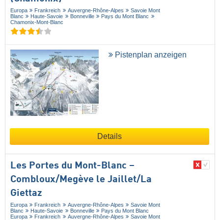
Europa
Frankreich
Auvergne-Rhône-Alpes
Savoie Mont
Blanc
Haute-Savoie
Bonneville
Pays du Mont Blanc
Chamonix-Mont-Blanc
Pistenplan anzeigen
Details
Les Portes du Mont-Blanc –
Combloux/​Megève le Jaillet/​La
Giettaz
Europa
Frankreich
Auvergne-Rhône-Alpes
Savoie Mont
Blanc
Haute-Savoie
Bonneville
Pays du Mont Blanc
Europa
Frankreich
Auvergne-Rhône-Alpes
Savoie Mont