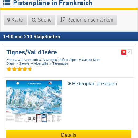
Pistenpläne in Frankreich
Karte
Suche
Region einschränken
1
-
50
von
213
Skigebieten
Tignes/​Val d'Isère
Europa
Frankreich
Auvergne-Rhône-Alpes
Savoie Mont
Blanc
Savoie
Albertville
Tarentaise
Pistenplan anzeigen
Details