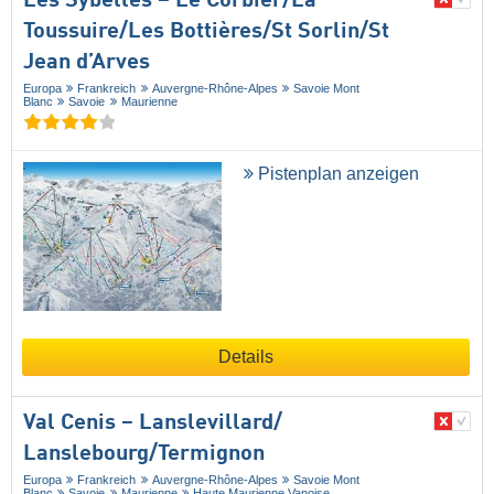
Les Sybelles – Le Corbier/​La
Toussuire/​Les Bottières/​St Sorlin/​St
Jean d’Arves
Europa
Frankreich
Auvergne-Rhône-Alpes
Savoie Mont
Blanc
Savoie
Maurienne
Pistenplan anzeigen
Details
Val Cenis – Lanslevillard/​
Lanslebourg/​Termignon
Europa
Frankreich
Auvergne-Rhône-Alpes
Savoie Mont
Blanc
Savoie
Maurienne
Haute Maurienne Vanoise