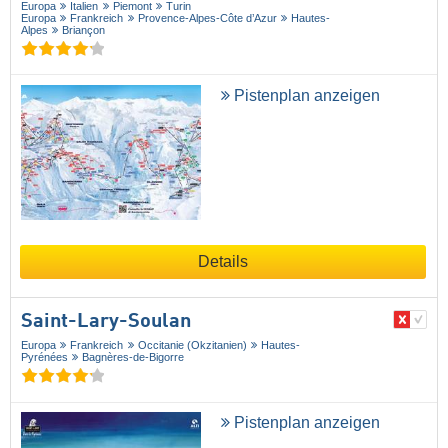
Europa
Italien
Piemont
Turin
Europa
Frankreich
Provence-Alpes-Côte d’Azur
Hautes-
Alpes
Briançon
Pistenplan anzeigen
Details
Saint-Lary-Soulan
Europa
Frankreich
Occitanie (Okzitanien)
Hautes-
Pyrénées
Bagnères-de-Bigorre
Pistenplan anzeigen