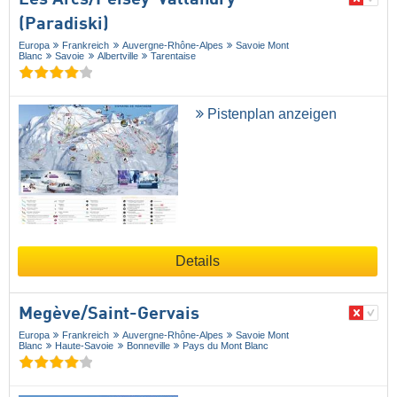
Les Arcs/​Peisey-Vallandry
(Paradiski)
Europa
Frankreich
Auvergne-Rhône-Alpes
Savoie Mont
Blanc
Savoie
Albertville
Tarentaise
Pistenplan anzeigen
Details
Megève/​Saint-Gervais
Europa
Frankreich
Auvergne-Rhône-Alpes
Savoie Mont
Blanc
Haute-Savoie
Bonneville
Pays du Mont Blanc