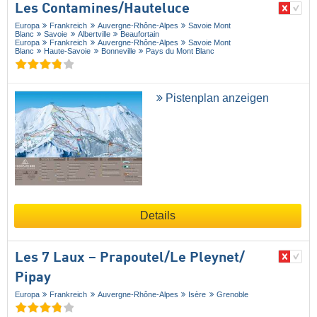
Les Contamines/​Hauteluce
Europa
Frankreich
Auvergne-Rhône-Alpes
Savoie Mont
Blanc
Savoie
Albertville
Beaufortain
Europa
Frankreich
Auvergne-Rhône-Alpes
Savoie Mont
Blanc
Haute-Savoie
Bonneville
Pays du Mont Blanc
Pistenplan anzeigen
Details
Les 7 Laux – Prapoutel/​Le Pleynet/​
Pipay
Europa
Frankreich
Auvergne-Rhône-Alpes
Isère
Grenoble