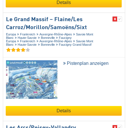
Details
Le Grand Massif – Flaine/​Les
Carroz/​Morillon/​Samoëns/​Sixt
Europa
Frankreich
Auvergne-Rhône-Alpes
Savoie Mont
Blanc
Haute-Savoie
Bonneville
Faucigny
Europa
Frankreich
Auvergne-Rhône-Alpes
Savoie Mont
Blanc
Haute-Savoie
Bonneville
Faucigny Grand Massif
Pistenplan anzeigen
Details