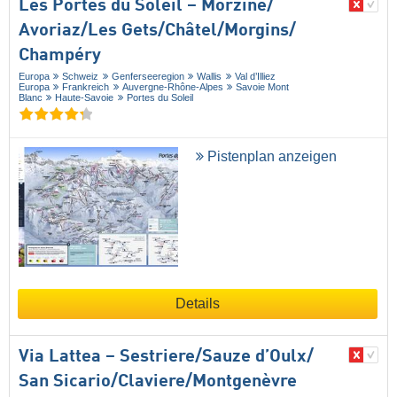
Les Portes du Soleil – Morzine/​
Avoriaz/​Les Gets/​Châtel/​Morgins/​
Champéry
Europa
Schweiz
Genferseeregion
Wallis
Val d’Illiez
Europa
Frankreich
Auvergne-Rhône-Alpes
Savoie Mont
Blanc
Haute-Savoie
Portes du Soleil
Pistenplan anzeigen
Details
Via Lattea – Sestriere/​Sauze d’Oulx/​
San Sicario/​Claviere/​Montgenèvre