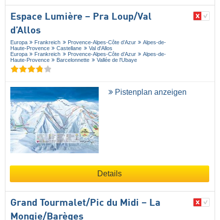
Espace Lumière – Pra Loup/​Val
d’Allos
Europa
Frankreich
Provence-Alpes-Côte d’Azur
Alpes-de-
Haute-Provence
Castellane
Val d'Allos
Europa
Frankreich
Provence-Alpes-Côte d’Azur
Alpes-de-
Haute-Provence
Barcelonnette
Vallée de l'Ubaye
Pistenplan anzeigen
Details
Grand Tourmalet/​Pic du Midi – La
Mongie/​Barèges