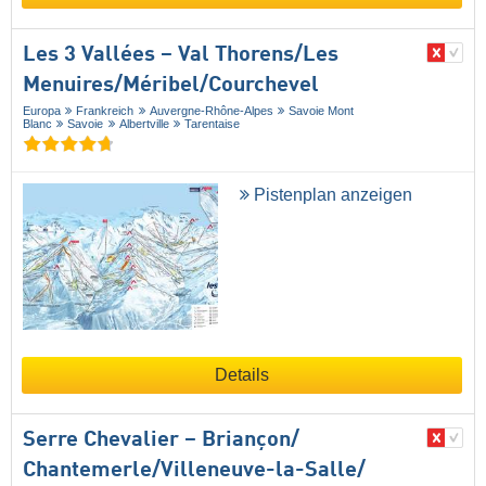
Les 3 Vallées – Val Thorens/​Les
Menuires/​Méribel/​Courchevel
Europa
Frankreich
Auvergne-Rhône-Alpes
Savoie Mont
Blanc
Savoie
Albertville
Tarentaise
Pistenplan anzeigen
Details
Serre Chevalier – Briançon/​
Chantemerle/​Villeneuve-la-Salle/​