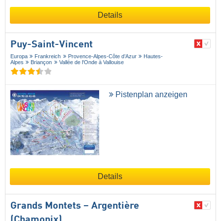
Details
Puy-Saint-Vincent
Europa
Frankreich
Provence-Alpes-Côte d’Azur
Hautes-
Alpes
Briançon
Vallée de l'Onde à Vallouise
Pistenplan anzeigen
Details
Grands Montets – Argentière
(Chamonix)