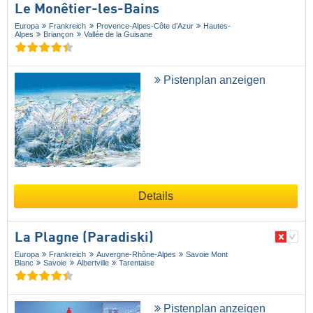
Le Monêtier-les-Bains
Europa
Frankreich
Provence-Alpes-Côte d’Azur
Hautes-
Alpes
Briançon
Vallée de la Guisane
Pistenplan anzeigen
Details
La Plagne (Paradiski)
Europa
Frankreich
Auvergne-Rhône-Alpes
Savoie Mont
Blanc
Savoie
Albertville
Tarentaise
Pistenplan anzeigen