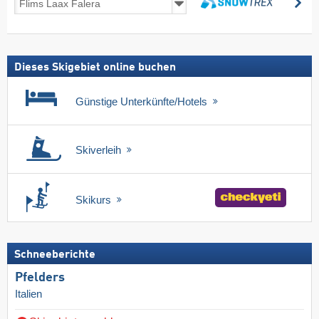
su
inkl.
suchen
Skipass
Dieses Skigebiet online buchen
Günstige Unterkünfte/Hotels
Skiverleih
Skikurs
Schneeberichte
Pfelders
Italien