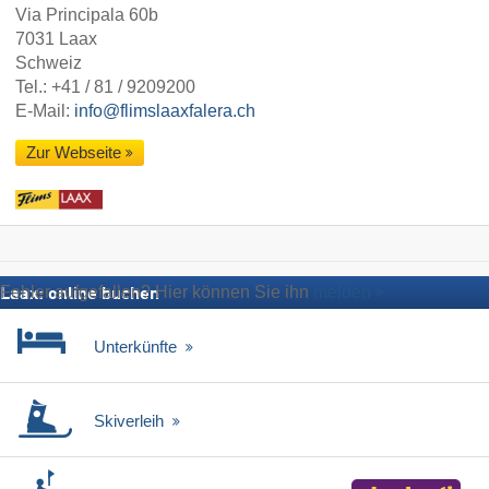
Via Principala 60b
7031 Laax
Schweiz
Tel.:
+41 / 81 / 9209200
E-Mail:
info@flimslaaxfalera.ch
Zur Webseite
Fehler aufgefallen? Hier können Sie ihn
melden
Laax: online buchen
Unterkünfte
Skiverleih