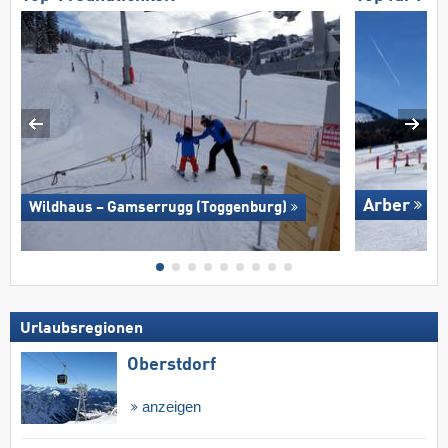
Arber
Wildhaus – Gamserrugg (Toggenburg)
Urlaubsregionen
Oberstdorf
anzeigen