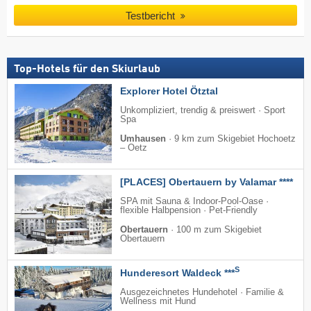
Testbericht
Top-Hotels für den Skiurlaub
Explorer Hotel Ötztal
Unkompliziert, trendig & preiswert · Sport
Spa
Umhausen
·
9 km zum Skigebiet Hochoetz
– Oetz
[PLACES] Obertauern by Valamar ****
SPA mit Sauna & Indoor-Pool-Oase ·
flexible Halbpension · Pet-Friendly
Obertauern
·
100 m zum Skigebiet
Obertauern
S
Hunderesort Waldeck ***
Ausgezeichnetes Hundehotel · Familie &
Wellness mit Hund