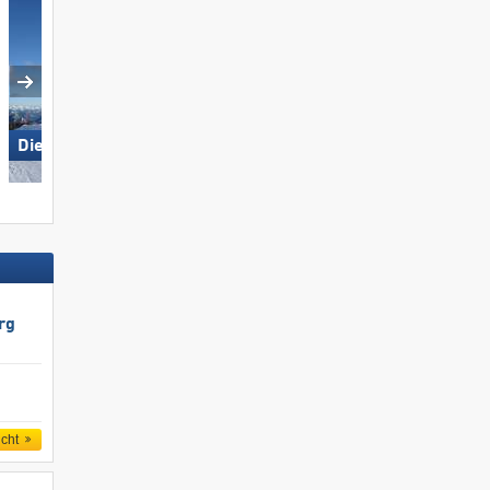
Die Tauplitz
KitzSki – Kitzbühel/​Kirchberg
rg
icht