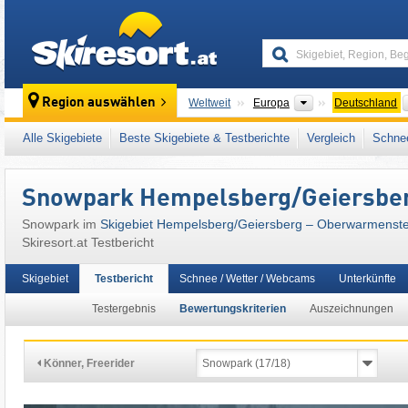
skiresort
Kontinente
Region auswählen
Weltweit
Europa
Deutschland
Dieses Skigebiet liegt auch in:
Bayreuth
,
Ob
Alle Skigebiete
Beste Skigebiete & Testberichte
Vergleich
Schnee
Westeuropa
,
Mitteleuropa
,
Europäische Uni
Snowpark Hempelsberg/​Geiersbe
Snowpark im
Skigebiet Hempelsberg/​Geiersberg – Oberwarmenst
Skiresort.at Testbericht
Skigebiet
Testbericht
Schnee / Wetter / Webcams
Unterkünfte
Testergebnis
Bewertungskriterien
Auszeichnungen
Könner, Freerider