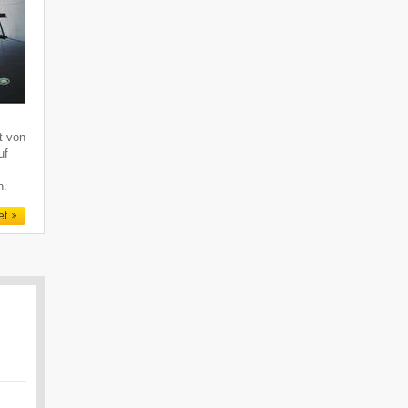
lt von
uf
n.
et