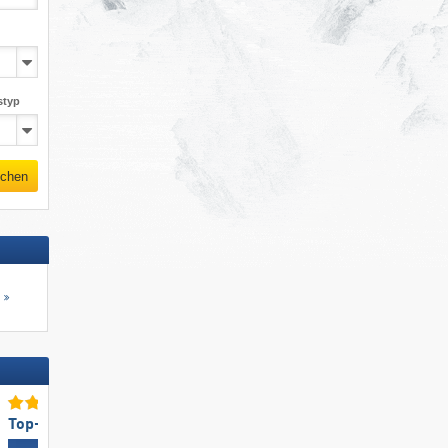
styp
chen
s
Top-Schneesicherheit
Top-Skigebietsgröße