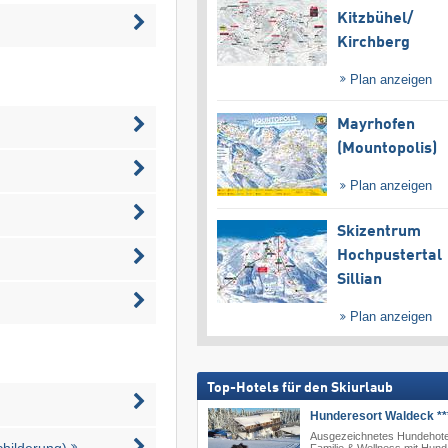
Kitzbühel/​
Kirchberg
Plan anzeigen
Mayrhofen
(Mountopolis)
Plan anzeigen
Skizentrum
Hochpustertal
Sillian
Plan anzeigen
Top-Hotels für den Skiurlaub
Hunderesort Waldeck **
Ausgezeichnetes Hundehote
childerung)