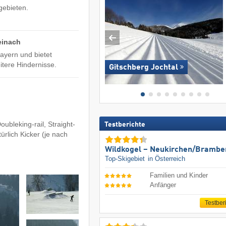
gebieten.
einach
ayern und bietet
itere Hindernisse.
Gitschberg Jochtal
bleking-rail, Straight-
Testberichte
ürlich Kicker (je nach
Wildkogel – Neukirchen/​Brambe
Top-Skigebiet
in Österreich
Familien und Kinder
Anfänger
Testber