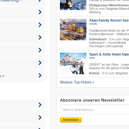
Familie & Wellness mit Hund
Philippsreut-Mitterfirmian
500 m zum Skigebiet Mitterd
Almberg
Alpin Family Resort See
S
****
Familienhotel direkt an der Pi
Kindervollpension · Wellnes
Kaltenbach
·
0 m zum Skig
Kaltenbach – Hochzillertal/​
Hochfügen (SKi-optimal)
Sport & Aktiv Hotel Alp
****
DIREKT an der Piste · Lege
bequem für die ganze Famili
Kühtai
·
0 m zum Skigebiet 
n
Weitere Top-Hotels
Abonniere unseren Newsletter
E-
Mail
Anmelden