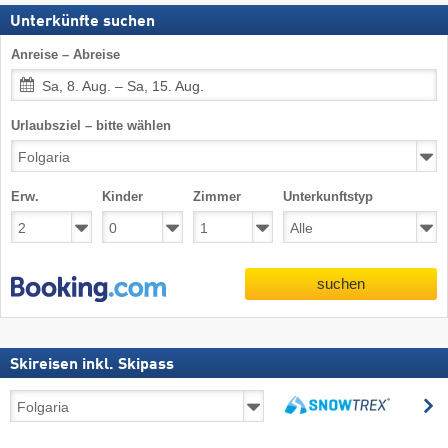
Unterkünfte suchen
Anreise – Abreise
Sa, 8. Aug. – Sa, 15. Aug.
Urlaubsziel – bitte wählen
Erw.
Kinder
Zimmer
Unterkunftstyp
suchen
Skireisen inkl. Skipass
Skireisen
s
inkl.
suchen
Skipass