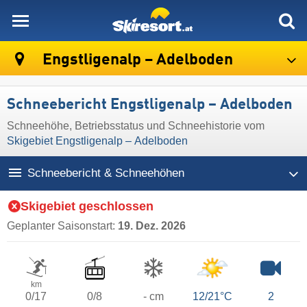
skiresort
Engstligenalp – Adelboden
Schneebericht Engstligenalp – Adelboden
Schneehöhe, Betriebsstatus und Schneehistorie vom
Skigebiet Engstligenalp – Adelboden
Schneebericht & Schneehöhen
Skigebiet geschlossen
Geplanter Saisonstart:
19. Dez. 2026
km
0/17
0/8
- cm
12/21°C
2