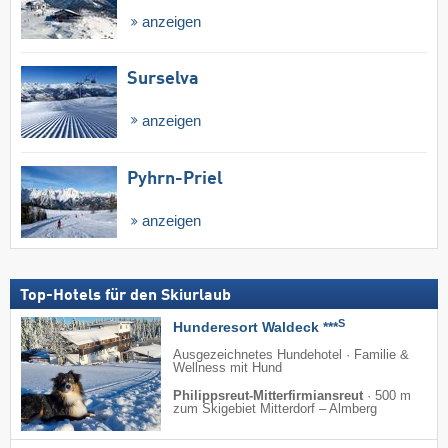
anzeigen
Surselva
anzeigen
Pyhrn-Priel
anzeigen
Top-Hotels für den Skiurlaub
S
Hunderesort Waldeck ***
Ausgezeichnetes Hundehotel · Familie &
Wellness mit Hund
Philippsreut-Mitterfirmiansreut
·
500 m
zum Skigebiet Mitterdorf – Almberg