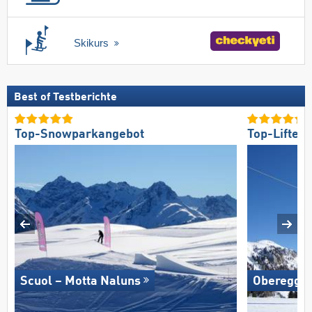
Skikurs
Best of Testberichte
Top-Snowparkangebot
Top-Lifte/
Scuol – Motta Naluns
Oberegge