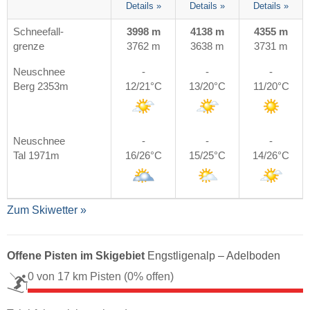
Details »
Details »
Details »
Schneefall-
3998 m
4138 m
4355 m
grenze
3762 m
3638 m
3731 m
Neuschnee
-
-
-
Berg 2353m
12/21°C
13/20°C
11/20°C
Neuschnee
-
-
-
Tal 1971m
16/26°C
15/25°C
14/26°C
Zum Skiwetter »
Offene Pisten im Skigebiet
Engstligenalp – Adelboden
0 von 17 km Pisten
(0% offen)