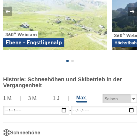
360° Webcam
360° Webc
Ebene - Engstligenalp
Höchstbahn 
Historie: Schneehöhen und Skibetrieb in der
Vergangenheit
Max.
1 M.
3 M.
1 J.
-
Schneehöhe