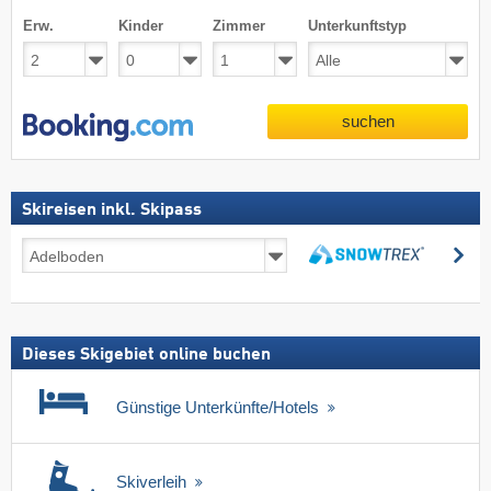
Erw.
Kinder
Zimmer
Unterkunftstyp
suchen
Skireisen inkl. Skipass
Skireisen
su
inkl.
suchen
Skipass
Dieses Skigebiet online buchen
Günstige Unterkünfte/Hotels
Skiverleih