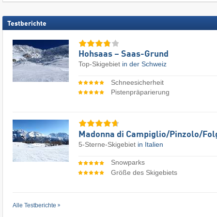
Testberichte
Hohsaas – Saas-Grund
Top-Skigebiet
in der Schweiz
Schneesicherheit
Pistenpräparierung
Madonna di Campiglio/​Pinzolo/​Fol
5-Sterne-Skigebiet
in Italien
Snowparks
Größe des Skigebiets
Alle Testberichte