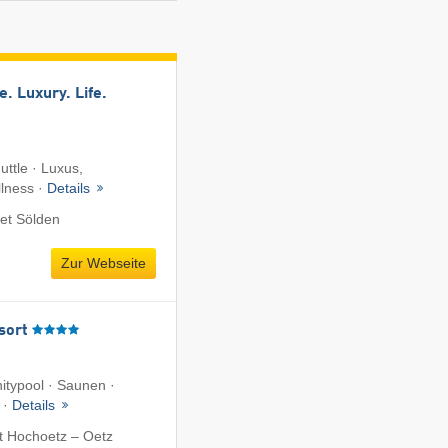
e. Luxury. Life.
uttle · Luxus,
lness ·
Details
et Sölden
Zur Webseite
sort
nitypool · Saunen ·
 ·
Details
t Hochoetz – Oetz