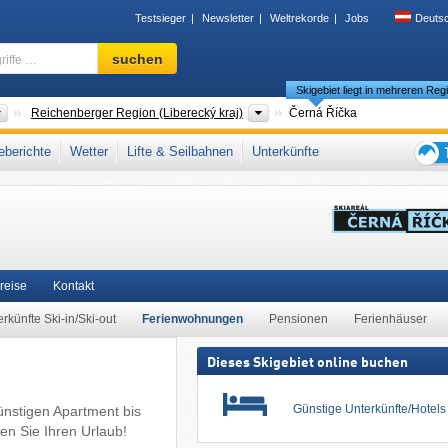
Testsieger
Newsletter
Weltrekorde
Jobs
Deuts
Skigebiet,
suchen
Region,
Skigebiet liegt in mehreren Reg
Begriffe
…
Länder
Regionen
Reichenberger Region (Liberecký kraj)
Černá Říčka
Jizerské hory/Góry Izerskie)
,
Nordosttschechien (Severovýchod)
,
Westsudeten
,
berichte
Wetter
Lifte & Seilbahnen
Unterkünfte
steuropa
,
Mitteleuropa
,
Europäische Union
Tipps
für
den
Skiur
reise
Kontakt
rkünfte Ski-in/Ski-out
Ferienwohnungen
Pensionen
Ferienhäuser
Dieses Skigebiet online buchen
Günstige Unterkünfte/Hotel
ünstigen Apartment bis
en Sie Ihren Urlaub!