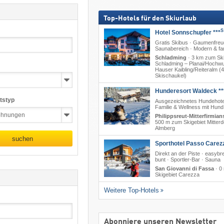
Top-Hotels für den Skiurlaub
S
Hotel Sonnschupfer ***
Gratis Skibus · Gaumenfreu
Saunabereich · Modern & fam
Schladming
·
3 km zum Ski
Schladming – Planai/​Hochwu
Hauser Kaibling/​Reiteralm (
Skischaukel)
Hunderesort Waldeck **
tstyp
Ausgezeichnetes Hundehote
Familie & Wellness mit Hund
Philippsreut-Mitterfirmian
500 m zum Skigebiet Mitterd
Almberg
suchen
Sporthotel Passo Carez
Direkt an der Piste · easyb
bunt · Sportler-Bar · Sauna
San Giovanni di Fassa
·
0
Skigebiet Carezza
Weitere Top-Hotels
Abonniere unseren Newsletter