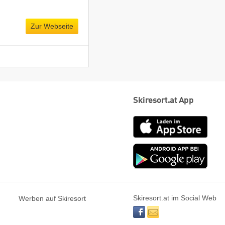
Zur Webseite
Skiresort.at App
App
Store
Goog
play
Skiresort.at im Social Web
Werben auf Skiresort
facebook
newsletter