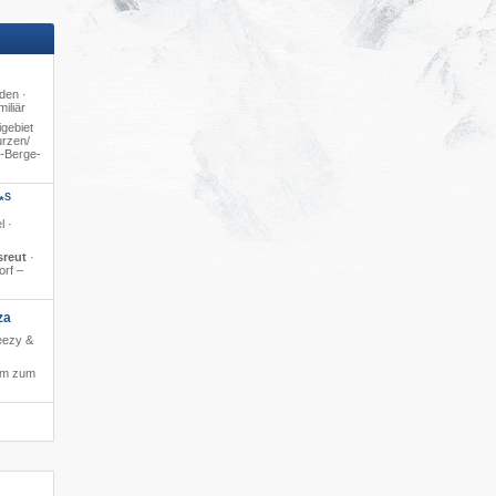
den ·
iliär
gebiet
rzen/​
4-Berge-
S
*
l ·
sreut
·
orf –
za
reezy &
 m zum