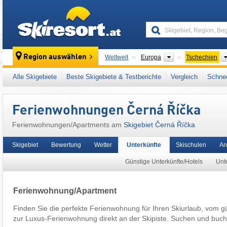
skiresort
Kontinente
Region auswählen
Weltweit
Europa
Tschechien
Dieses Skigebiet liegt auch in:
Isergebirge (
Alle Skigebiete
Beste Skigebiete & Testberichte
Vergleich
Schnee
Tschechische Sudeten
,
Sudeten (Sudety)
,
O
Ferienwohnungen Černá Říčka
Ferienwohnungen/Apartments am
Skigebiet Černá Říčka
Skigebiet
Bewertung
Wetter
Unterkünfte
Skischulen
An
Günstige Unterkünfte/Hotels
Unte
Ferienwohnung/Apartment
Finden Sie die perfekte Ferienwohnung für Ihren Skiurlaub, vom g
zur Luxus-Ferienwohnung direkt an der Skipiste. Suchen und buch