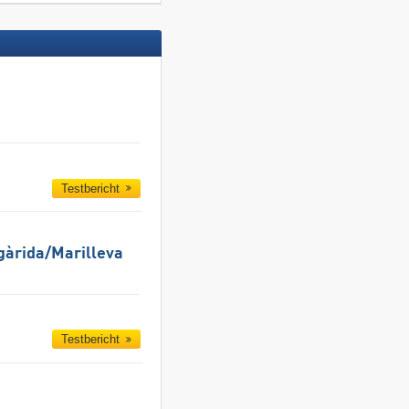
Testbericht
gàrida/​Marilleva
Testbericht