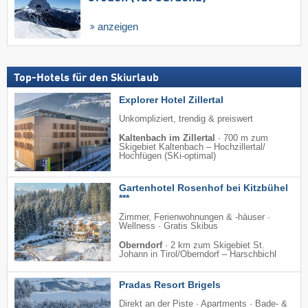
anzeigen
Top-Hotels für den Skiurlaub
Explorer Hotel Zillertal
Unkompliziert, trendig & preiswert
Kaltenbach im Zillertal
·
700 m zum
Skigebiet Kaltenbach – Hochzillertal/​
Hochfügen (SKi-optimal)
Gartenhotel Rosenhof bei Kitzbühel
***
Zimmer, Ferienwohnungen & -häuser ·
Wellness · Gratis Skibus
Oberndorf
·
2 km zum Skigebiet St.
Johann in Tirol/​Oberndorf – Harschbichl
Pradas Resort Brigels
Direkt an der Piste · Apartments · Bade- &