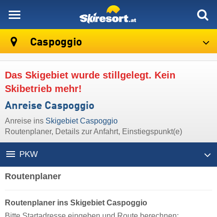
skiresort
Caspoggio
Das Skigebiet wurde stillgelegt. Kein
Skibetrieb mehr!
Anreise Caspoggio
Anreise ins
Skigebiet Caspoggio
Routenplaner, Details zur Anfahrt, Einstiegspunkt(e)
PKW
Routenplaner
Routenplaner ins Skigebiet Caspoggio
Bitte Startadresse eingeben und Route berechnen: