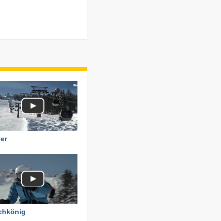
er
chkönig