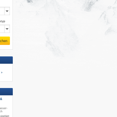
styp
chen
s
 &
asser-
ch
igebiet