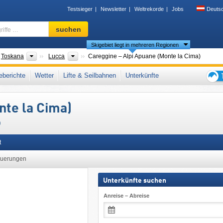
Testsieger
Newsletter
Weltrekorde
Jobs
Deuts
Skigebiet,
suchen
Region,
Skigebiet liegt in mehreren Regionen
Begriffe
…
der
Regionen
Provinzen
Toskana
Lucca
Careggine – Alpi Apuane (Monte la Cima)
Alpen
,
Toskanisch-Emilianischer Apennin
,
Mittelitalien
,
Apennin
,
Südeuropa
,
berichte
Wetter
Lifte & Seilbahnen
Unterkünfte
Tipps
für
nte la Cima)
den
Skiur
)
t
uerungen
Unterkünfte suchen
Anreise – Abreise