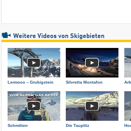
Weitere Videos von Skigebieten
Lermoos – Grubigstein
Silvretta Montafon
Arb
Schmitten
Die Tauplitz
Ho