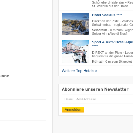
Schöneben/​Haideralm – Res
St. Valentin auf der Haide
Hotel Seelaus ****
Direkt an der Piste · Vitaloas
Schwimmbad · regionaler G
Seiseralm
·
0 m zum Skigeb
Seiser Alm (Alpe di Siusi)
Sport & Aktiv Hotel Alp
****
DIREKT an der Piste · Lege
bequem für die ganze Famili
Kühtai
·
0 m zum Skigebiet 
Weitere Top-Hotels
puane
Abonniere unseren Newsletter
E-
Mail
Anmelden