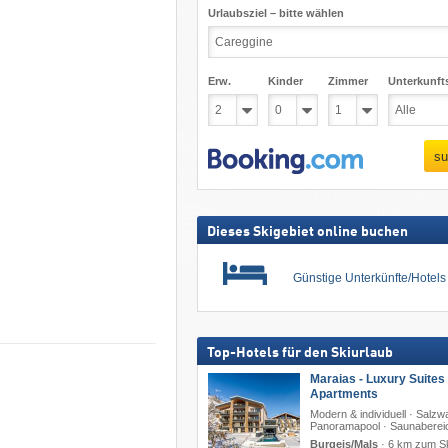
Urlaubsziel – bitte wählen
Erw.
Kinder
Zimmer
Unterkunft
su
Dieses Skigebiet online buchen
Günstige Unterkünfte/Hotel
Top-Hotels für den Skiurlaub
Maraias - Luxury Suites
Apartments
Modern & individuell · Salzw
Panoramapool · Saunaberei
Burgeis/Mals
·
6 km zum Sk