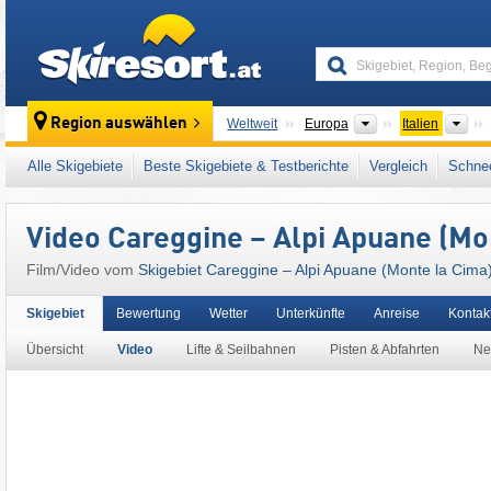
skiresort
Kontinente
Län
Region auswählen
Weltweit
Europa
Italien
Dieses Skigebiet liegt auch in:
Apuanische 
Alle Skigebiete
Beste Skigebiete & Testberichte
Vergleich
Schnee
Europäische Union
Video Careggine – Alpi Apuane (Mo
Film/Video vom
Skigebiet Careggine – Alpi Apuane (Monte la Cima
Skigebiet
Bewertung
Wetter
Unterkünfte
Anreise
Kontak
Übersicht
Video
Lifte & Seilbahnen
Pisten & Abfahrten
Ne