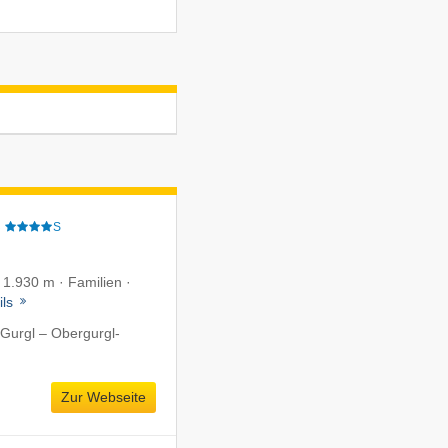
e
S
f 1.930 m · Familien ·
ils
Gurgl – Obergurgl-
Zur Webseite