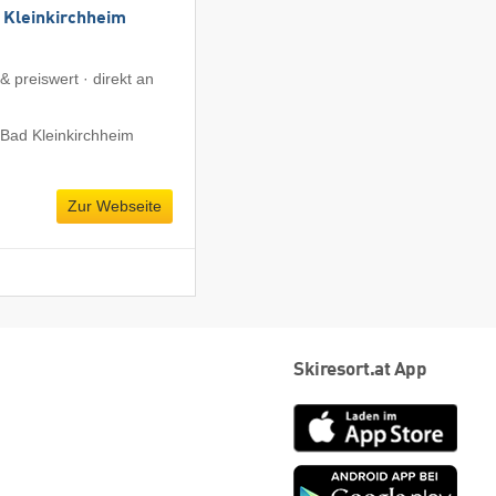
 Kleinkirchheim
& preiswert · direkt an
Bad Kleinkirchheim
Zur Webseite
Skiresort.at App
App
Store
Goog