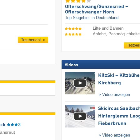
Ofterschwang/​Gunzesried –
Ofterschwanger Horn
Top-Skigebiet
in Deutschland
Lifte und Bahnen
Anfahrt, Parkmöglichkeit
Testbericht
Testber
Videos
KitzSki – Kitzbühel
Kirchberg
Video anzeigen
Skicircus Saalbac
Hinterglemm Leo
Fieberbrunn
eck
S
iansreut
Video anzeigen