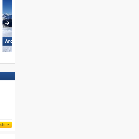
Ski Juwel Alpbachtal
Arosa Lenzerheide
Wildschönau
icht