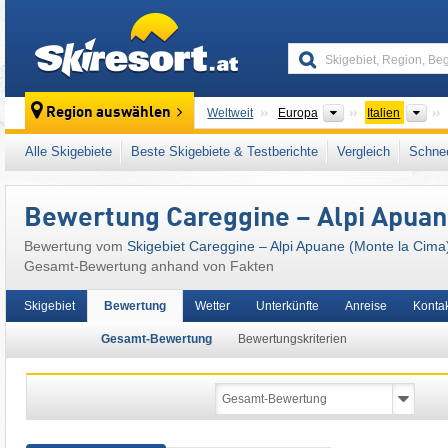
skiresort
Kontinente
Län
Region auswählen
Weltweit
Europa
Italien
Dieses Skigebiet liegt auch in:
Apuanische 
Alle Skigebiete
Beste Skigebiete & Testberichte
Vergleich
Schnee
Europäische Union
Bewertung Careggine – Alpi Apuan
Bewertung vom
Skigebiet Careggine – Alpi Apuane (Monte la Cima
Gesamt-Bewertung anhand von Fakten
Skigebiet
Bewertung
Wetter
Unterkünfte
Anreise
Konta
Gesamt-Bewertung
Bewertungskriterien