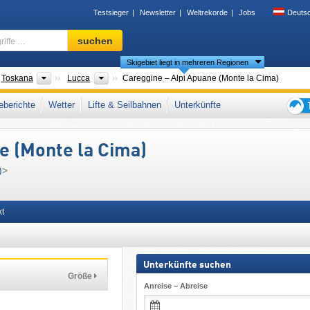
Testsieger
Newsletter
Weltrekorde
Jobs
Deuts
Skigebiet,
suchen
Region,
Skigebiet liegt in mehreren Regionen
Begriffe
…
der
Regionen
Provinzen
Toskana
Lucca
Careggine – Alpi Apuane (Monte la Cima)
Alpen
,
Toskanisch-Emilianischer Apennin
,
Mittelitalien
,
Apennin
,
Südeuropa
,
berichte
Wetter
Lifte & Seilbahnen
Unterkünfte
Tipps
für
e (Monte la Cima)
den
Skiur
)
>
kt
Unterkünfte suchen
Größe
Anreise – Abreise