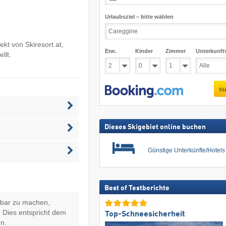
Urlaubsziel – bitte wählen
rekt von
Skiresort.at
,
Erw.
Kinder
Zimmer
Unterkunft
llt.
su
Dieses Skigebiet online buchen
Günstige Unterkünfte/Hotel
Best of Testberichte
hbar zu machen,
 Dies entspricht dem
Top-Schneesicherheit
n.