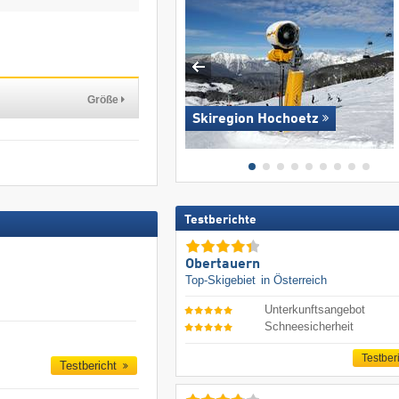
Größe
Skiregion Hochoetz
Testberichte
Obertauern
Top-Skigebiet
in Österreich
Unterkunftsangebot
Schneesicherheit
Testber
Testbericht