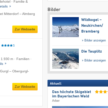
ehotel · Familie &
etails
Bilder
t Mitterdorf – Almberg
Wildkogel –
Neukirchen/​
Zur Webseite
Bramberg
Bilder anzeigen
e
S
Die Tauplitz
f 1.930 m · Familien ·
Bilder anzeigen
ils
Gurgl – Obergurgl-
Aktuell
Zur Webseite
Das höchste Skigebiet
im Bayerischen Wald
Arber