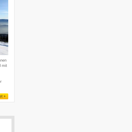
hnen
d mit
r
et