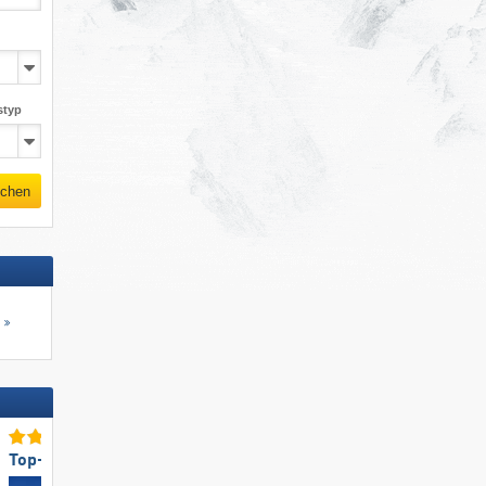
styp
chen
s
Top-Pistenangebot
Top-Pistenpräparierung