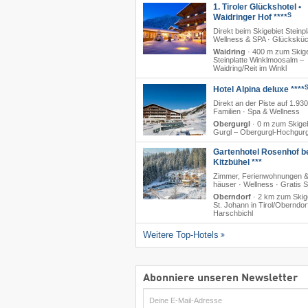
1. Tiroler Glückshotel •
S
Waidringer Hof ****
Direkt beim Skigebiet Steinpl
Wellness & SPA · Glückskü
Waidring
·
400 m zum Skige
Steinplatte Winklmoosalm –
Waidring/​Reit im Winkl
Hotel Alpina deluxe ****
Direkt an der Piste auf 1.930
Familien · Spa & Wellness
Obergurgl
·
0 m zum Skigeb
Gurgl – Obergurgl-Hochgurg
Gartenhotel Rosenhof b
Kitzbühel ***
Zimmer, Ferienwohnungen &
häuser · Wellness · Gratis 
Oberndorf
·
2 km zum Skig
St. Johann in Tirol/​Oberndor
Harschbichl
Weitere Top-Hotels
Abonniere unseren Newsletter
E-