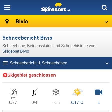
skiresort
Bivio
Schneebericht Bivio
Schneehöhe, Betriebsstatus und Schneehistorie vom
Skigebiet Bivio
Schneebericht & Schneehöhen
Skigebiet geschlossen
km
0/27
0/4
- cm
6/17°C
1