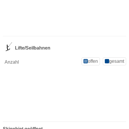
Lifte/Seilbahnen
offen
gesamt
Anzahl
Skigebiet geöffnet