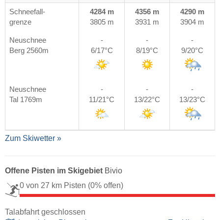
Schneefall-
4284 m
4356 m
4290 m
grenze
3805 m
3931 m
3904 m
Neuschnee
-
-
-
Berg 2560m
6/17°C
8/19°C
9/20°C
Neuschnee
-
-
-
Tal 1769m
11/21°C
13/22°C
13/23°C
Zum Skiwetter »
Offene Pisten im Skigebiet
Bivio
0 von 27 km Pisten
(0% offen)
Talabfahrt geschlossen