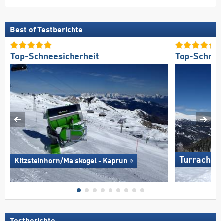
Best of Testberichte
Top-Schneesicherheit
Top-Schnee
Turracher
Kitzsteinhorn/​Maiskogel - Kaprun