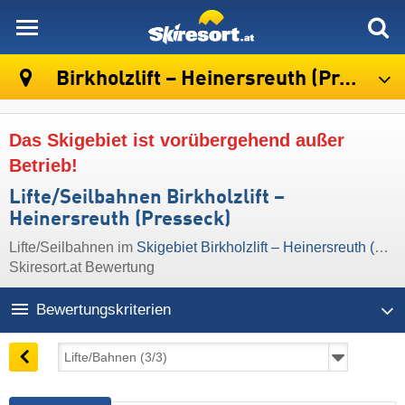
skiresort
Birkholzlift – Heinersreuth (Presseck)
Das Skigebiet ist vorübergehend außer
Betrieb!
Lifte/Seilbahnen Birkholzlift –
Heinersreuth (Presseck)
Lifte/Seilbahnen im
Skigebiet Birkholzlift – Heinersreuth (Presseck)
Skiresort.at Bewertung
Bewertungskriterien