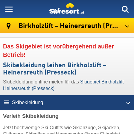
skiresort
Birkholzlift – Heinersreuth (Presseck)
Das Skigebiet ist vorübergehend außer
Betrieb!
Skibekleidung leihen Birkholzlift –
Heinersreuth (Presseck)
Skibekleidung online mieten für das
Skigebiet Birkholzlift –
Heinersreuth (Presseck)
Skibekleidung
Verleih Skibekleidung
Jetzt hochwertige Ski-Outfits wie Skianzüge, Skijacken,