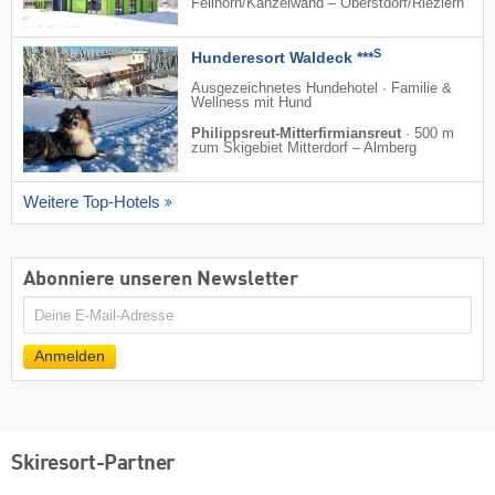
Fellhorn/​Kanzelwand – Oberstdorf/​Riezlern
S
Hunderesort Waldeck ***
Ausgezeichnetes Hundehotel · Familie &
Wellness mit Hund
Philippsreut-Mitterfirmiansreut
·
500 m
zum Skigebiet Mitterdorf – Almberg
Weitere Top-Hotels
Abonniere unseren Newsletter
E-
Mail
Anmelden
Skiresort-Partner