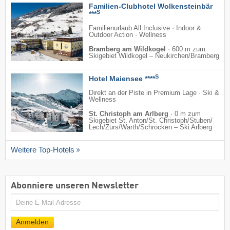
Familien-Clubhotel Wolkensteinbär
S
***
Familienurlaub All Inclusive · Indoor &
Outdoor Action · Wellness
Bramberg am Wildkogel
·
600 m zum
Skigebiet Wildkogel – Neukirchen/​Bramberg
S
Hotel Maiensee ****
Direkt an der Piste in Premium Lage · Ski &
Wellness
St. Christoph am Arlberg
·
0 m zum
Skigebiet St. Anton/​St. Christoph/​Stuben/​
Lech/​Zürs/​Warth/​Schröcken – Ski Arlberg
Weitere Top-Hotels
Abonniere unseren Newsletter
E-
Mail
Anmelden