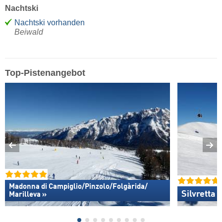
Nachtski
Nachtski vorhanden
Beiwald
Top-Pistenangebot
Madonna di Campiglio/​Pinzolo/​Folgàrida/​
Silvretta
Marilleva »