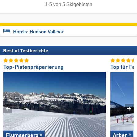
1
-
5
von
5
Skigebieten
Hotels: Hudson Valley
Best of Testberichte
Top-Pistenpräparierung
Top für Fa
Flumserberg
Arber