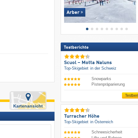
Arber
Testberichte
Scuol – Motta Naluns
Top-Skigebiet
in der Schweiz
Snowparks
Pistenpräparierung
Testber
Kartenansicht
Turracher Höhe
Top-Skigebiet
in Österreich
Schneesicherheit
Lifte und Bahnen