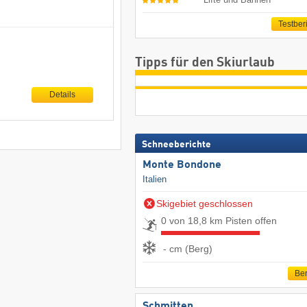
Testber
Tipps für den Skiurlaub
Details
Schneeberichte
Monte Bondone
Italien
Skigebiet geschlossen
0 von 18,8 km Pisten offen
- cm (Berg)
Ber
Schmitten