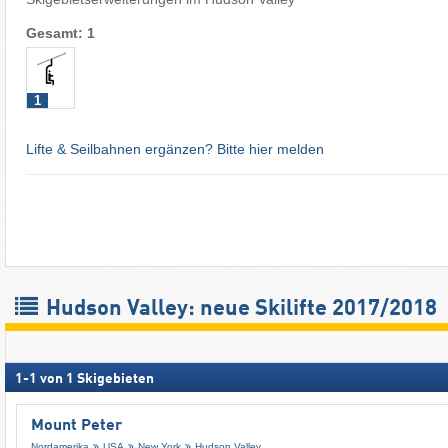
Gesamt: 1
1
Lifte & Seilbahnen ergänzen? Bitte hier melden
Hudson Valley: neue Skilifte 2017/2018
1
-
1
von
1
Skigebieten
Mount Peter
Nordamerika
USA
New York
Hudson Valley