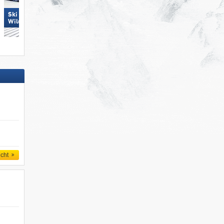
Ski Juwel Alpbachtal
Pfelders
Wildschönau
icht