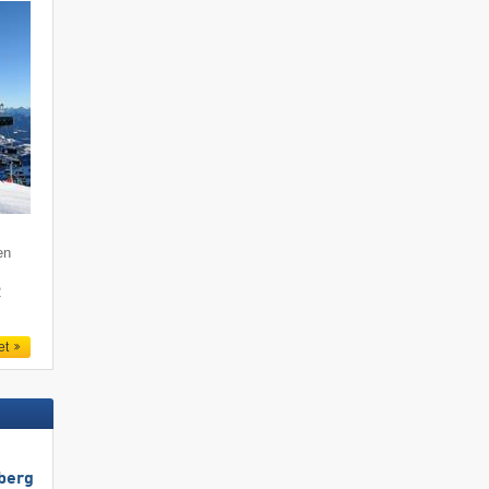
en
2
et
berg