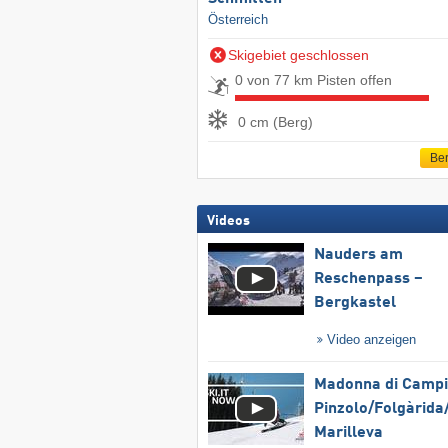
Österreich
Skigebiet geschlossen
0 von 77 km Pisten offen
0 cm (Berg)
Ber
Videos
Nauders am
Reschenpass –
Bergkastel
Video anzeigen
Madonna di Campig
Pinzolo/​Folgàrida/
Marilleva