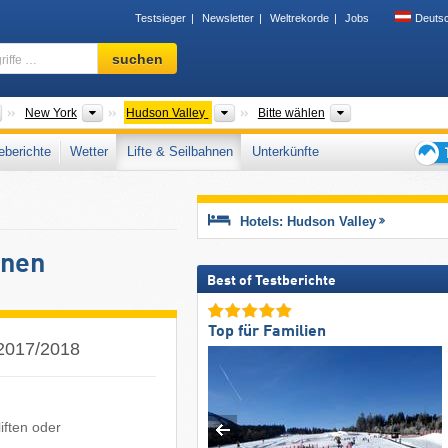
Testsieger
Newsletter
Weltrekorde
Jobs
Deuts
Skigebiet,
suchen
Region,
Begriffe
…
Länder
Bundesstaaten
Tourismusregionen
Gebirgszug
New York
Hudson Valley
Bitte wählen
berichte
Wetter
Lifte & Seilbahnen
Unterkünfte
Tipps
für
den
Hotels: Hudson Valley
Skiur
hnen
Best of Testberichte
Top für Familien
 2017/2018
iften oder