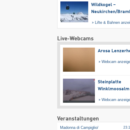
Wildkogel –
Neukirchen/​Bram
Lifte & Bahnen anze
Live-Webcams
Arosa Lenzerh
Webcam anzeig
Steinplatte
Winklmoosalm
Webcam anzeig
Veranstaltungen
Madonna di Campiglio/​
23.