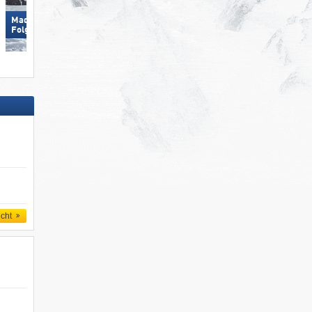
Madonna di Campiglio/​Pinzolo/​
Silvretta Montafon
Folgàrida/​Marilleva
icht