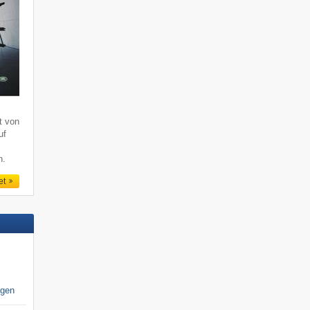
lt von
uf
n.
et
igen