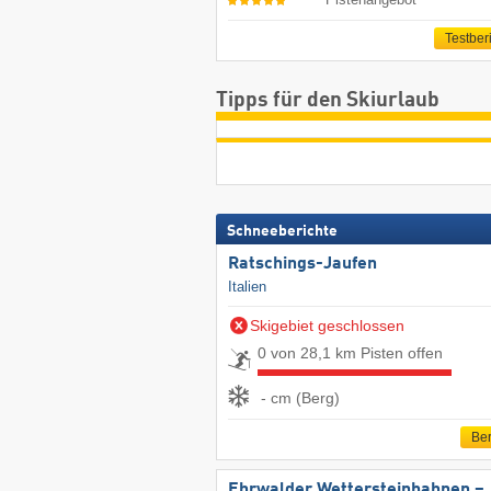
Testber
Tipps für den Skiurlaub
Schneeberichte
Ratschings-Jaufen
Italien
Skigebiet geschlossen
0 von 28,1 km Pisten offen
- cm (Berg)
Ber
Ehrwalder Wettersteinbahnen –