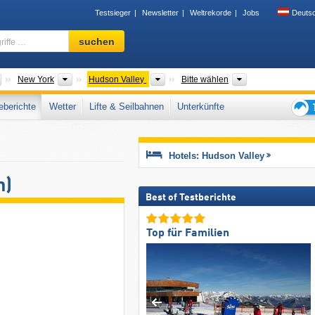
Testsieger
Newsletter
Weltrekorde
Jobs
Deuts
Skigebiet,
suchen
Region,
Begriffe
…
Länder
Bundesstaaten
Tourismusregionen
Gebirgszug
New York
Hudson Valley
Bitte wählen
berichte
Wetter
Lifte & Seilbahnen
Unterkünfte
Tipps
für
den
Hotels: Hudson Valley
Skiur
h)
Best of Testberichte
Top für Familien