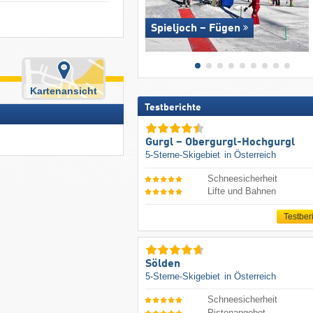
Spieljoch – Fügen
Kartenansicht
Testberichte
Gurgl – Obergurgl-Hochgurgl
5-Sterne-Skigebiet
in Österreich
Schneesicherheit
Lifte und Bahnen
Testber
Sölden
5-Sterne-Skigebiet
in Österreich
Schneesicherheit
Pistenangebot