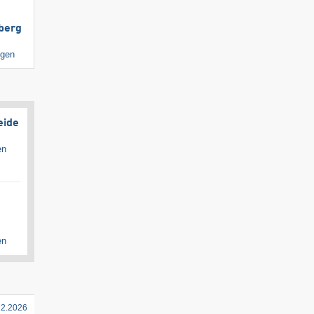
berg
igen
eide
en
en
12.2026