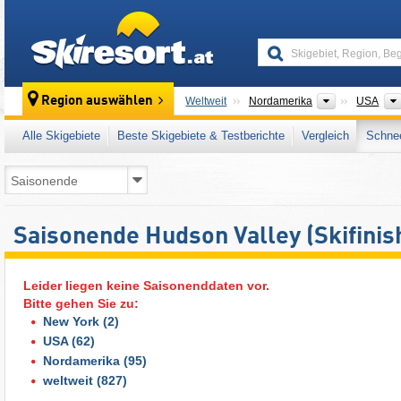
skiresort
Kontinente
Region auswählen
Weltweit
Nordamerika
USA
Alle Skigebiete
Beste Skigebiete & Testberichte
Vergleich
Schnee
Saisonende Hudson Valley (Skifinis
Leider liegen keine Saisonenddaten vor.
Bitte gehen Sie zu:
New York
(2)
USA
(62)
Nordamerika
(95)
weltweit
(827)