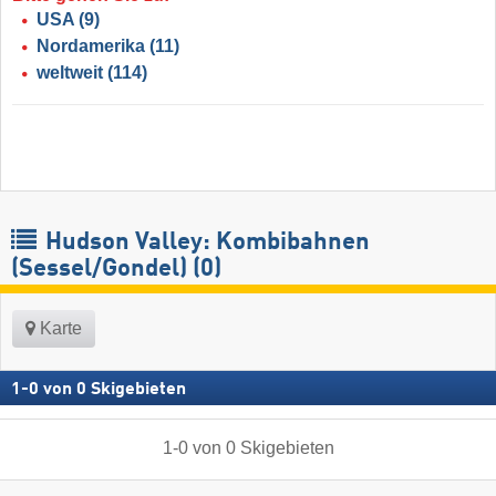
USA
(9)
Nordamerika
(11)
weltweit
(114)
Hudson Valley: Kombibahnen
(Sessel/Gondel) (0)
Karte
1
-
0
von
0
Skigebieten
1
-
0
von
0
Skigebieten