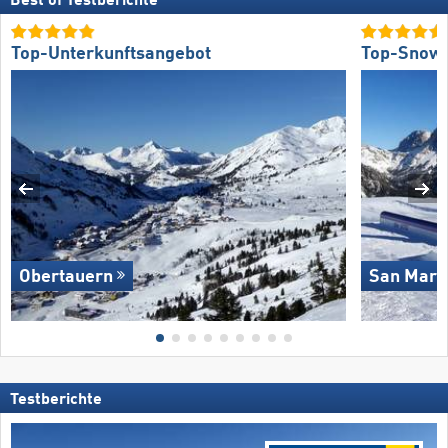
Best of Testberichte
Top-Unterkunftsangebot
Top-Snow
Obertauern
San Marti
Testberichte