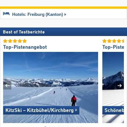
Hotels: Freiburg (Kanton)
Best of Testberichte
Top-Pistenangebot
Top-Piste
KitzSki – Kitzbühel/​Kirchberg
Schönebe