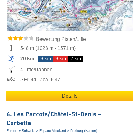
Bewertung Pisten/Lifte
548 m
(
1023 m
-
1571 m
)
20 km
9 km
9 km
2 km
4 Lifte/Bahnen
SFr. 44,- / ca. € 47,-
Details
6. Les Paccots/​Châtel-St-Denis –
Corbetta
Europa
Schweiz
Espace Mittelland
Freiburg (Kanton)