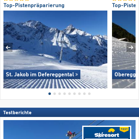
Top-Pistenpräparierung
Top-Piste
St. Jakob im Defereggental
Oberegg
Testberichte