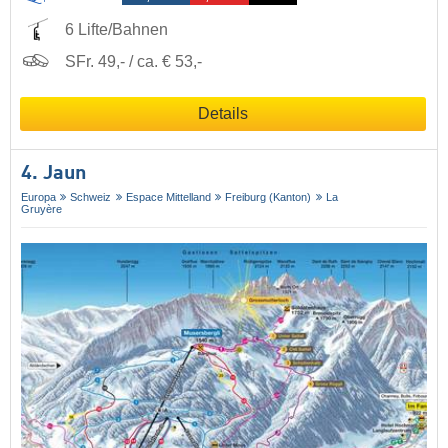
6 Lifte/Bahnen
SFr. 49,- / ca. € 53,-
Details
4. Jaun
Europa
Schweiz
Espace Mittelland
Freiburg (Kanton)
La
Gruyère