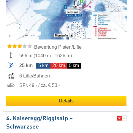
Bewertung Pisten/Lifte
596 m
(
1040 m
-
1636 m
)
25 km
5 km
20 km
0 km
6 Lifte/Bahnen
SFr. 49,- / ca. € 53,-
Details
4. Kaiseregg/​Riggisalp –
Schwarzsee