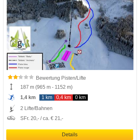
Bewertung Pisten/Lifte
187 m
(
965 m
-
1152 m
)
1,4 km
1 km
0,4 km
0 km
2 Lifte/Bahnen
SFr. 20,- / ca. € 21,-
Details