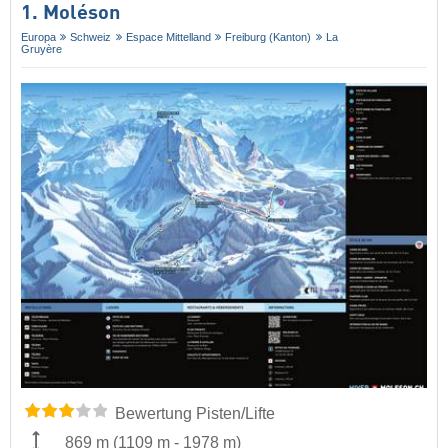
1. Moléson
Europa
Schweiz
Espace Mittelland
Freiburg (Kanton)
La
Gruyère
Bewertung Pisten/Lifte
869 m
(
1109 m
-
1978 m
)