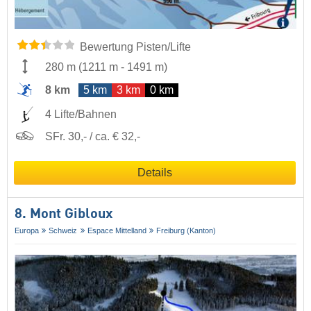
Bewertung Pisten/Lifte
280 m
(
1211 m
-
1491 m
)
8 km
5 km
3 km
0 km
4 Lifte/Bahnen
SFr. 30,- / ca. € 32,-
Details
8. Mont Gibloux
Europa
Schweiz
Espace Mittelland
Freiburg (Kanton)