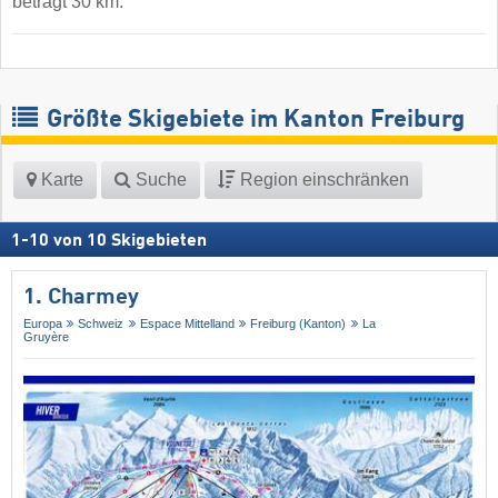
beträgt 30 km.
Größte Skigebiete im Kanton Freiburg
Karte
Suche
Region einschränken
1
-
10
von
10
Skigebieten
1. Charmey
Europa
Schweiz
Espace Mittelland
Freiburg (Kanton)
La
Gruyère