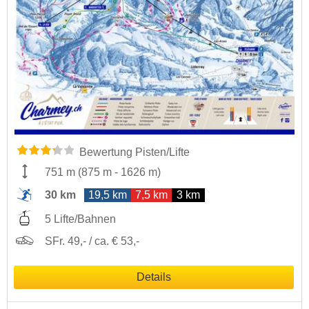
Bewertung Pisten/Lifte
751 m
(
875 m
-
1626 m
)
30 km
19,5 km
7,5 km
3 km
5 Lifte/Bahnen
SFr. 49,- / ca. € 53,-
Details