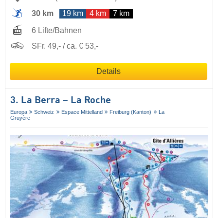
30 km
19 km
4 km
7 km
6 Lifte/Bahnen
SFr. 49,- / ca. € 53,-
Details
3. La Berra – La Roche
Europa
Schweiz
Espace Mittelland
Freiburg (Kanton)
La
Gruyère