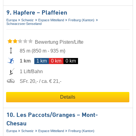
9. Hapfere – Plaffeien
Europa
Schweiz
Espace Mittelland
Freiburg (Kanton)
Schwarzsee-Senseland
Bewertung Pisten/Lifte
85 m
(
850 m
-
935 m
)
1 km
1 km
0 km
0 km
1 Lift/Bahn
SFr. 20,- / ca. € 21,-
Details
10. Les Paccots/​Granges – Mont-
Chesau
Europa
Schweiz
Espace Mittelland
Freiburg (Kanton)