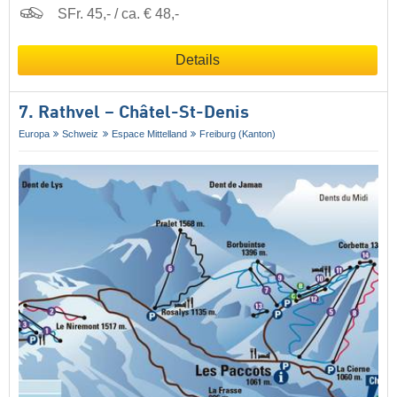
SFr. 45,- / ca. € 48,-
Details
7. Rathvel – Châtel-St-Denis
Europa
Schweiz
Espace Mittelland
Freiburg (Kanton)