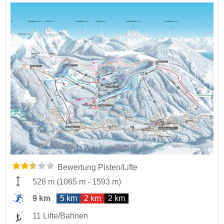
Bewertung Pisten/Lifte
528 m
(
1065 m
-
1593 m
)
9 km
5 km
2 km
2 km
11 Lifte/Bahnen