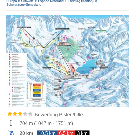
Europa
Schweiz
Espace Mittelland
Freiburg (Kanton)
Schwarzsee-Senseland
Bewertung Pisten/Lifte
704 m
(
1047 m
-
1751 m
)
20 km
10,5 km
6,5 km
3 km