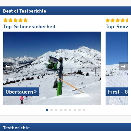
Best of Testberichte
Top-Schneesicherheit
Top-Snow
Obertauern
First – G
Testberichte