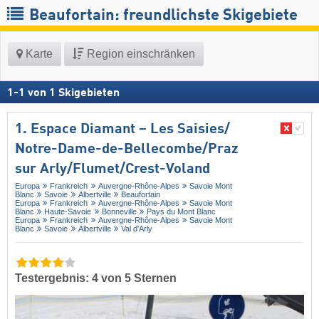
Beaufortain: freundlichste Skigebiete
Karte
Region einschränken
1
-
1
von
1
Skigebieten
1. Espace Diamant – Les Saisies/​
Notre-Dame-de-Bellecombe/​Praz
sur Arly/​Flumet/​Crest-Voland
Europa
Frankreich
Auvergne-Rhône-Alpes
Savoie Mont
Blanc
Savoie
Albertville
Beaufortain
Europa
Frankreich
Auvergne-Rhône-Alpes
Savoie Mont
Blanc
Haute-Savoie
Bonneville
Pays du Mont Blanc
Europa
Frankreich
Auvergne-Rhône-Alpes
Savoie Mont
Blanc
Savoie
Albertville
Val d'Arly
Testergebnis: 4 von 5 Sternen