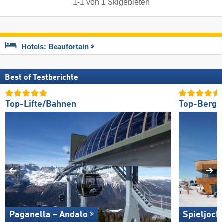
1
-
1
von
1
Skigebieten
Hotels: Beaufortain
Best of Testberichte
Top-Lifte/Bahnen
Top-Bergr
Paganella – Andalo
Spieljoch