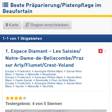
Beste Präparierung/Pistenpflege im
Beaufortain
Karte
Region einschränken
1
-
1
von
1
Skigebieten
1. Espace Diamant – Les Saisies/​
Notre-Dame-de-Bellecombe/​Praz
sur Arly/​Flumet/​Crest-Voland
Europa
Frankreich
Auvergne-Rhône-Alpes
Savoie Mont
Blanc
Savoie
Albertville
Beaufortain
Europa
Frankreich
Auvergne-Rhône-Alpes
Savoie Mont
Blanc
Haute-Savoie
Bonneville
Pays du Mont Blanc
Europa
Frankreich
Auvergne-Rhône-Alpes
Savoie Mont
Blanc
Savoie
Albertville
Val d'Arly
Testergebnis: 4 von 5 Sternen