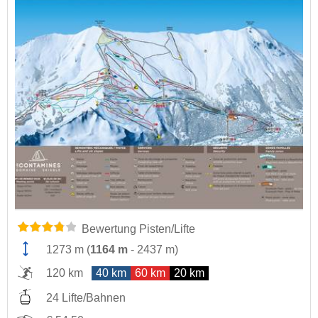
Bewertung Pisten/Lifte
1273 m
(
1164 m
-
2437 m
)
120 km
40 km
60 km
20 km
24 Lifte/Bahnen