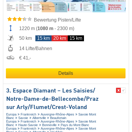
Bewertung Pisten/Lifte
1220 m
(
1080 m
-
2300 m
)
50 km
15 km
20 km
15 km
14 Lifte/Bahnen
€ 41,-
Details
3. Espace Diamant – Les Saisies/​
Notre-Dame-de-Bellecombe/​Praz
sur Arly/​Flumet/​Crest-Voland
Europa
Frankreich
Auvergne-Rhône-Alpes
Savoie Mont
Blanc
Savoie
Albertville
Beaufortain
Europa
Frankreich
Auvergne-Rhône-Alpes
Savoie Mont
Blanc
Haute-Savoie
Bonneville
Pays du Mont Blanc
Europa
Frankreich
Auvergne-Rhône-Alpes
Savoie Mont
Blanc
Savoie
Albertville
Val d'Arly