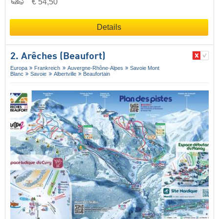
€ 54,50
Details
2. Arêches (Beaufort)
Europa
Frankreich
Auvergne-Rhône-Alpes
Savoie Mont
Blanc
Savoie
Albertville
Beaufortain