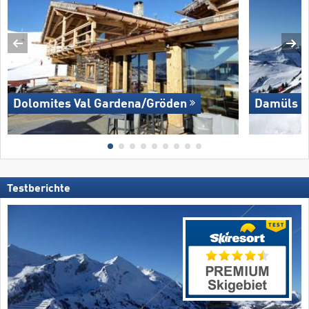
Dolomites Val Gardena/​Gröden
Damüls M
Testberichte