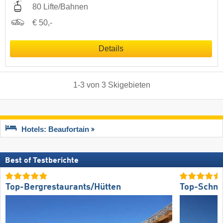
80 Lifte/Bahnen
€ 50,-
Details
1
-
3
von
3
Skigebieten
Hotels: Beaufortain
Best of Testberichte
Top-Bergrestaurants/Hütten
Top-Schne