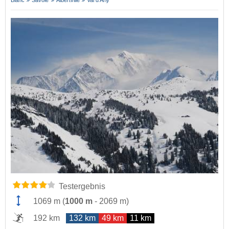
Testergebnis
1069 m
(
1000 m
-
2069 m
)
192 km
132 km
49 km
11 km