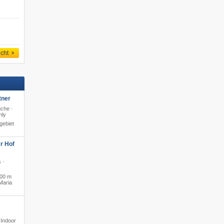
icht
tner
che ·
nly
gebiet
r Hof
 ·
00 m
Maria
 Indoor