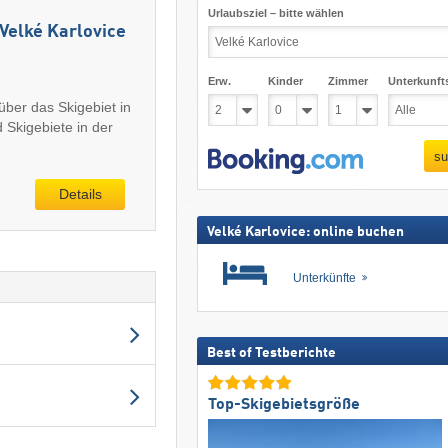
Urlaubsziel – bitte wählen
 Velké Karlovice
Erw.
Kinder
Zimmer
Unterkunft
über das Skigebiet in
 Skigebiete in der
su
Details
Velké Karlovice: online buchen
Unterkünfte
Best of Testberichte
Top-Skigebietsgröße