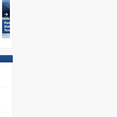
Ponte di Legno/​Tonale/​Presena
Gletscher/​Temù (Pontedilegno-
Tonale)
Hörnerbahn – Bolsterlang