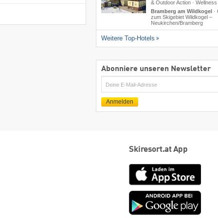
& Outdoor Action · Wellness
Bramberg am Wildkogel
·
zum Skigebiet Wildkogel –
Neukirchen/​Bramberg
Weitere Top-Hotels
Abonniere unseren Newsletter
E-
Mail
Anmelden
Skiresort.at App
App
Store
Goog
play