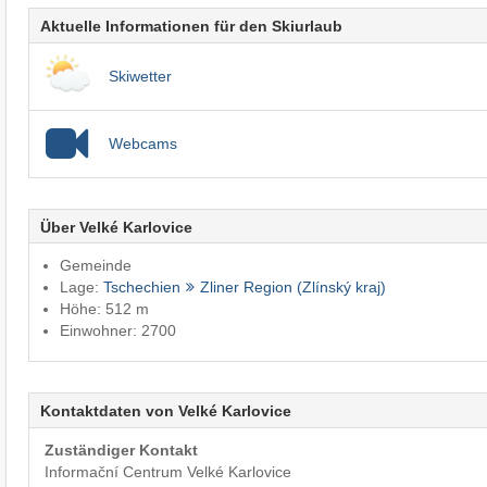
Aktuelle Informationen für den Skiurlaub
Skiwetter
Webcams
Über Velké Karlovice
Gemeinde
Lage:
Tschechien
Zliner Region (Zlínský kraj)
Höhe: 512 m
Einwohner: 2700
Kontaktdaten von Velké Karlovice
Zuständiger Kontakt
Informační Centrum Velké Karlovice