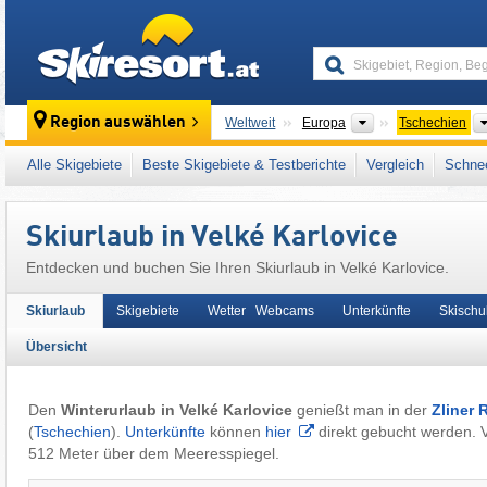
skiresort
Kontinente
Region auswählen
Weltweit
Europa
Tschechien
Dieser Ort liegt auch in:
Wsetiner Berge (Vse
Alle Skigebiete
Beste Skigebiete & Testberichte
Vergleich
Schnee
Beskiden
,
Karpaten
,
Osteuropa
,
Mitteleuro
Skiurlaub in Velké Karlovice
Entdecken und buchen Sie Ihren Skiurlaub in Velké Karlovice.
Skiurlaub
Skigebiete
Wetter Webcams
Unterkünfte
Skischu
Übersicht
Den
Winterurlaub in Velké Karlovice
genießt man in der
Zliner 
(
Tschechien
).
Unterkünfte
können
hier
direkt gebucht werden. Ve
512 Meter über dem Meeresspiegel.