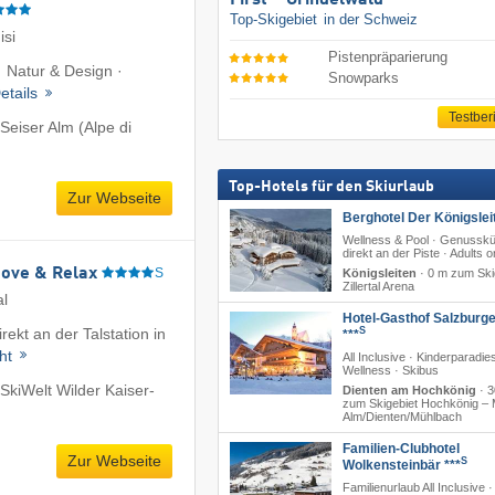
First – Grindelwald
Top-Skigebiet
in der Schweiz
isi
Pistenpräparierung
· Natur & Design ·
Snowparks
etails
Testber
Seiser Alm (Alpe di
Top-Hotels für den Skiurlaub
Zur Webseite
Berghotel Der Königslei
Wellness & Pool · Genusskü
direkt an der Piste · Adults o
Move & Relax
S
Königsleiten
·
0 m zum Ski
Zillertal Arena
al
Hotel-Gasthof Salzburge
rekt an der Talstation in
S
***
cht
All Inclusive · Kinderparadies
Wellness · Skibus
SkiWelt Wilder Kaiser-
Dienten am Hochkönig
·
3
zum Skigebiet Hochkönig – 
Alm/​Dienten/​Mühlbach
Familien-Clubhotel
Zur Webseite
S
Wolkensteinbär ***
Familienurlaub All Inclusive ·