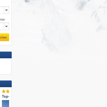
styp
chen
Top-Pistenangebot
Top-Anfahrt/Parken