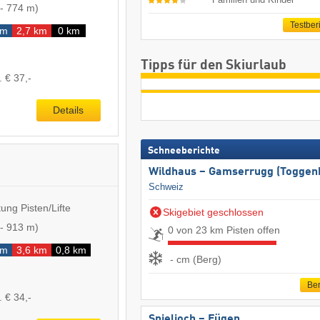
-
774 m
)
Testber
km
2,7 km
0 km
Tipps für den Skiurlaub
. € 37,-
Details
Schneeberichte
Wildhaus – Gamserrugg (Toggen
Schweiz
ung Pisten/Lifte
Skigebiet geschlossen
-
913 m
)
0 von 23 km Pisten offen
km
3,6 km
0,8 km
- cm (Berg)
Ber
. € 34,-
Spieljoch – Fügen