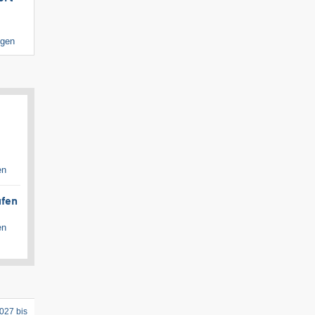
igen
en
ufen
en
027 bis