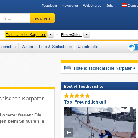
Testsieger
Newsletter
Weltrekorde
Jobs
Deuts
Skigebiet,
suchen
Region,
Begriffe
…
Gebirgszüge
Gebirge nach Ländern
Regionen, Gebirgszüge
Tschechische Karpaten
Bitte wählen
berichte
Wetter
Lifte & Seilbahnen
Unterkünfte
Tipps
für
den
Hotels: Tschechische Karpaten
Skiur
Best of Testberichte
echischen Karpaten
Top-Freundlichkeit
lometer freuen: Die
gen beim Skifahren in