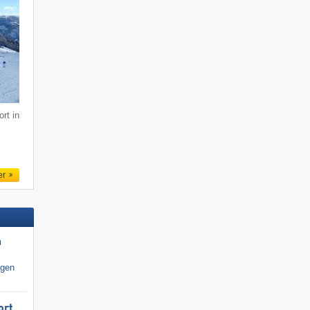
rt in
er
n
igen
ort