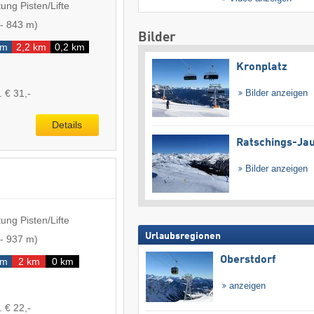
ung Pisten/Lifte
-
843 m
)
Bilder
km
2,2 km
0,2 km
Kronplatz
. € 31,-
Bilder anzeigen
Details
Ratschings-Ja
Bilder anzeigen
ung Pisten/Lifte
Urlaubsregionen
-
937 m
)
Oberstdorf
km
2 km
0 km
anzeigen
. € 22,-