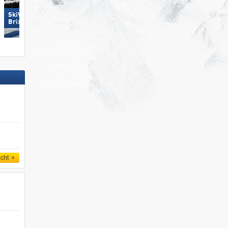
SkiWelt Wilder Kaiser-
Pejo 3000
Brixental
icht