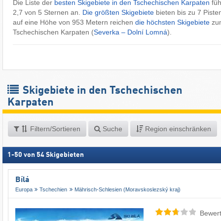
Die Liste der
besten Skigebiete in den Tschechischen Karpaten
füh
2,7 von 5 Sternen an.
Die größten Skigebiete
bieten bis zu 7 Piste
auf eine Höhe von 953 Metern reichen
die höchsten Skigebiete
zum
Tschechischen Karpaten (
Severka – Dolní Lomná
).
Skigebiete in den Tschechischen
Karpaten
Filtern/Sortieren
Suche
Region einschränken
1
-
50
von
54
Skigebieten
Bílá
Europa
Tschechien
Mährisch-Schlesien (Moravskoslezský kraj)
Bewert