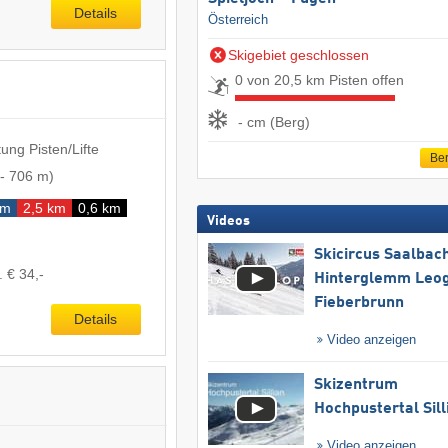
Details
Österreich
Skigebiet geschlossen
0 von 20,5 km Pisten offen
- cm (Berg)
ung Pisten/Lifte
Ber
-
706 m
)
km
2,5 km
0,6 km
Videos
Skicircus Saalbac
. € 34,-
Hinterglemm Leo
Fieberbrunn
Details
Video anzeigen
Skizentrum
Hochpustertal Sill
Video anzeigen