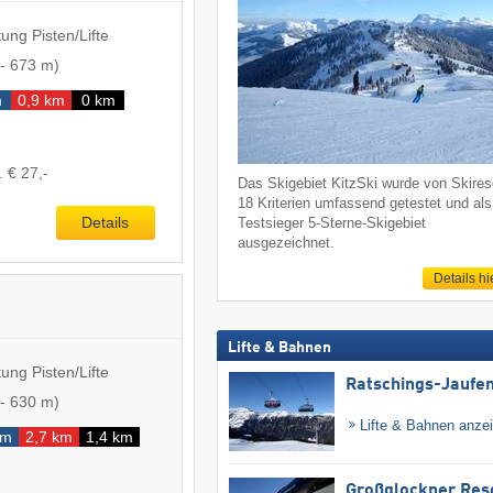
ung Pisten/Lifte
-
673 m
)
m
0,9 km
0 km
. € 27,-
Das Skigebiet KitzSki wurde von Skireso
18 Kriterien umfassend getestet und als
Details
Testsieger 5-Sterne-Skigebiet
ausgezeichnet.
Details hi
Lifte & Bahnen
ung Pisten/Lifte
Ratschings-Jaufe
-
630 m
)
Lifte & Bahnen anze
km
2,7 km
1,4 km
Großglockner Res