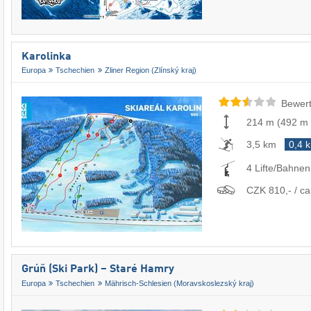
Karolinka
Europa
Tschechien
Zliner Region (Zlínský kraj)
Bewert
214 m
(
492 m
3,5 km
0,4 
4 Lifte/Bahnen
CZK 810,- / ca
Grúň (Ski Park) – Staré Hamry
Europa
Tschechien
Mährisch-Schlesien (Moravskoslezský kraj)