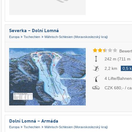
Severka – Dolní Lomná
Europa
Tschechien
Mährisch-Schlesien (Moravskoslezský kraj)
Bewert
242 m
(
711 m
2,2 km
0,5 
4 Lifte/Bahnen
CZK 680,- / ca
Dolní Lomná – Armáda
Europa
Tschechien
Mährisch-Schlesien (Moravskoslezský kraj)