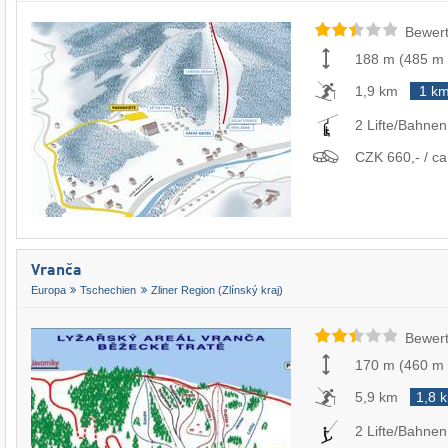
Bewert
188 m
(
485 m
1,9 km
1 k
2 Lifte/Bahnen
CZK 660,- / ca
Vranča
Europa
Tschechien
Zliner Region (Zlínský kraj)
Bewert
170 m
(
460 m
5,9 km
1,8 
2 Lifte/Bahnen