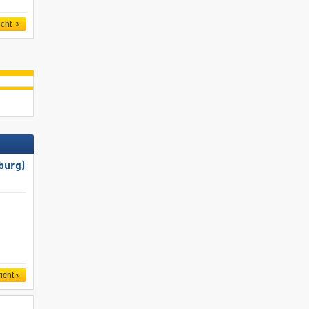
icht
burg)
icht