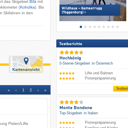
rt das Skigebiet
Bílá
mit
nkilometer (
Kohútka
). Bis
Wildhaus – Gamserrugg
 Skifahren in den
(Toggenburg)
Testberichte
Hochkönig
5-Sterne-Skigebiet
in Österreich
Kartenansicht
Lifte und Bahnen
Pistenpräparierung
Testber
«
‹
1
2
›
»
Monte Bondone
Top-Skigebiet
in Italien
Pistenpräparierung
ung Pisten/Lifte
Familien und Kinder