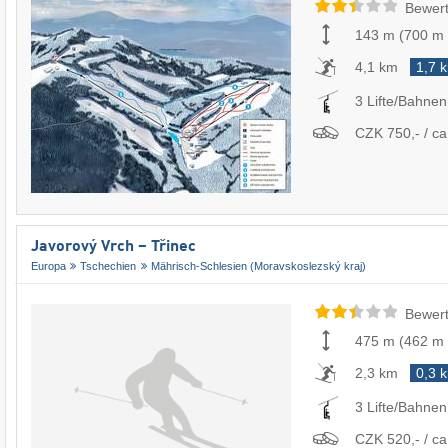
Bewert
143 m
(
700 m
4,1 km
1,7 
3 Lifte/Bahnen
CZK 750,- / ca
Javorový Vrch – Třinec
Europa
Tschechien
Mährisch-Schlesien (Moravskoslezský kraj)
Bewert
475 m
(
462 m
2,3 km
0,3 
3 Lifte/Bahnen
CZK 520,- / ca