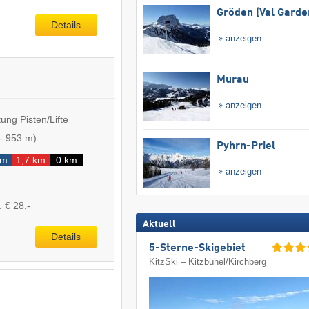
Gröden (Val Garde
Details
anzeigen
Murau
anzeigen
ung Pisten/Lifte
-
953 m
)
Pyhrn-Priel
km
1,7 km
0 km
anzeigen
. € 28,-
Aktuell
Details
5-Sterne-Skigebiet
KitzSki – Kitzbühel/​Kirchberg