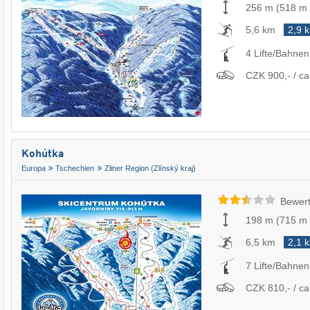
256 m
(
518 m
5,6 km
2,9 
4 Lifte/Bahnen
CZK 900,- / ca
Kohútka
Europa
Tschechien
Zliner Region (Zlínský kraj)
Bewert
198 m
(
715 m
6,5 km
2,1 
7 Lifte/Bahnen
CZK 810,- / ca