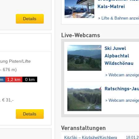
Kals-Matrei
Lifte & Bahnen anze
Details
Live-Webcams
Ski Juwel
Alpbachtal
ung Pisten/Lifte
Wildschönau
-
676 m
)
Webcam anzeig
km
1,2 km
0 km
Ratschings-Ja
. € 31,-
Webcam anzeig
Details
Veranstaltungen
KitzSki – Kitzbühel/​Kirchberg
18.01.2