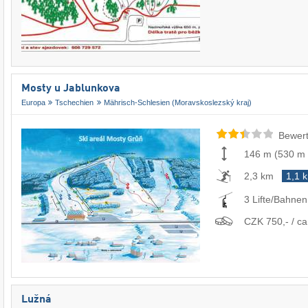
Mosty u Jablunkova
Europa
Tschechien
Mährisch-Schlesien (Moravskoslezský kraj)
Bewert
146 m
(
530 m
2,3 km
1,1 
3 Lifte/Bahnen
CZK 750,- / ca
Lužná