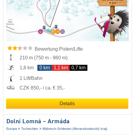
Bewertung Pisten/Lifte
210 m
(
750 m
-
960 m
)
1,8 km
0 km
1,1 km
0,7 km
1 Lift/Bahn
CZK 850,- / ca. € 35,-
Details
Dolní Lomná – Armáda
Europa
Tschechien
Mährisch-Schlesien (Moravskoslezský kraj)