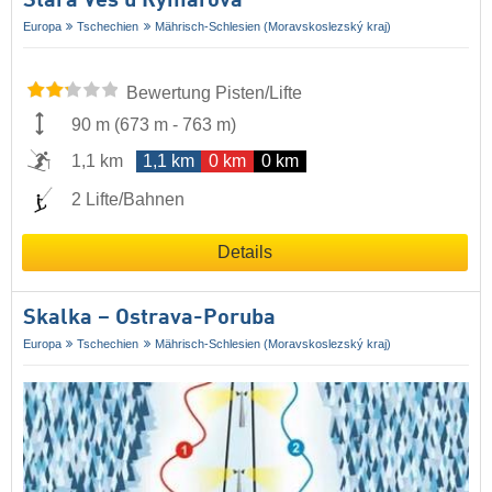
Stará Ves u Rýmařova
Europa
Tschechien
Mährisch-Schlesien (Moravskoslezský kraj)
Bewertung Pisten/Lifte
90 m
(
673 m
-
763 m
)
1,1 km
1,1 km
0 km
0 km
2 Lifte/Bahnen
Details
Skalka – Ostrava-Poruba
Europa
Tschechien
Mährisch-Schlesien (Moravskoslezský kraj)