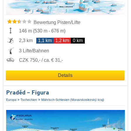
Bewertung Pisten/Lifte
146 m
(
530 m
-
676 m
)
2,3 km
1,1 km
1,2 km
0 km
3 Lifte/Bahnen
CZK 750,- / ca. € 31,-
Details
Praděd – Figura
Europa
Tschechien
Mährisch-Schlesien (Moravskoslezský kraj)