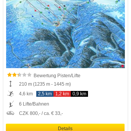
Bewertung Pisten/Lifte
210 m
(
1235 m
-
1445 m
)
4,6 km
2,5 km
1,2 km
0,9 km
6 Lifte/Bahnen
CZK 800,- / ca. € 33,-
Details