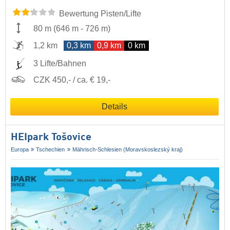
Bewertung Pisten/Lifte
80 m
(
646 m
-
726 m
)
1,2 km
0,3 km
0,9 km
0 km
3 Lifte/Bahnen
CZK 450,- / ca. € 19,-
Details
HEIpark Tošovice
Europa
Tschechien
Mährisch-Schlesien (Moravskoslezský kraj)