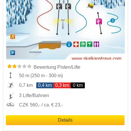
Bewertung Pisten/Lifte
50 m
(
250 m
-
300 m
)
0,7 km
0,4 km
0,3 km
0 km
3 Lifte/Bahnen
CZK 560,- / ca. € 23,-
Details