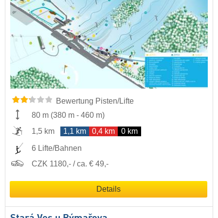
Bewertung Pisten/Lifte
80 m
(
380 m
-
460 m
)
1,5 km
1,1 km
0,4 km
0 km
6 Lifte/Bahnen
CZK 1180,- / ca. € 49,-
Details