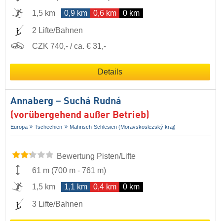
1,5 km
0,9 km
0,6 km
0 km
2 Lifte/Bahnen
CZK 740,- / ca. € 31,-
Details
Annaberg – Suchá Rudná
(vorübergehend außer Betrieb)
Europa
Tschechien
Mährisch-Schlesien (Moravskoslezský kraj)
Bewertung Pisten/Lifte
61 m
(
700 m
-
761 m
)
1,5 km
1,1 km
0,4 km
0 km
3 Lifte/Bahnen