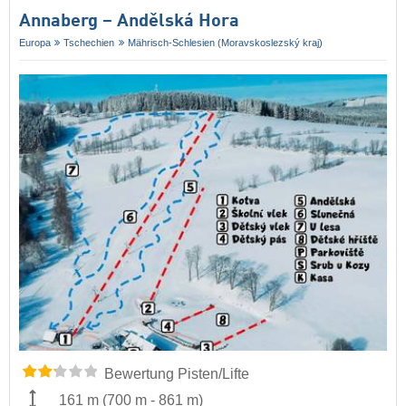
Annaberg – Andělská Hora
Europa
Tschechien
Mährisch-Schlesien (Moravskoslezský kraj)
Bewertung Pisten/Lifte
161 m
(
700 m
-
861 m
)