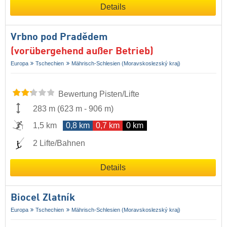
Details
Vrbno pod Pradědem
(vorübergehend außer Betrieb)
Europa
Tschechien
Mährisch-Schlesien (Moravskoslezský kraj)
Bewertung Pisten/Lifte
283 m
(
623 m
-
906 m
)
1,5 km
0,8 km
0,7 km
0 km
2 Lifte/Bahnen
Details
Biocel Zlatník
Europa
Tschechien
Mährisch-Schlesien (Moravskoslezský kraj)