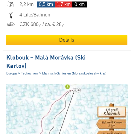
2,2 km
0,5 km
1,7 km
0 km
4 Lifte/Bahnen
CZK 680,- / ca. € 28,-
Details
Klobouk – Malá Morávka (Ski
Karlov)
Europa
Tschechien
Mährisch-Schlesien (Moravskoslezský kraj)