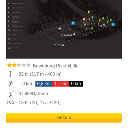
Bewertung Pisten/Lifte
83 m
(
317 m
-
400 m
)
1,9 km
0,8 km
1,1 km
0 km
4 Lifte/Bahnen
CZK 700,- / ca. € 29,-
Details