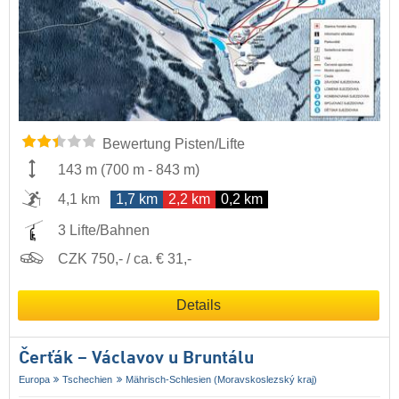
Bewertung Pisten/Lifte
143 m
(
700 m
-
843 m
)
4,1 km
1,7 km
2,2 km
0,2 km
3 Lifte/Bahnen
CZK 750,- / ca. € 31,-
Details
Čerťák – Václavov u Bruntálu
Europa
Tschechien
Mährisch-Schlesien (Moravskoslezský kraj)