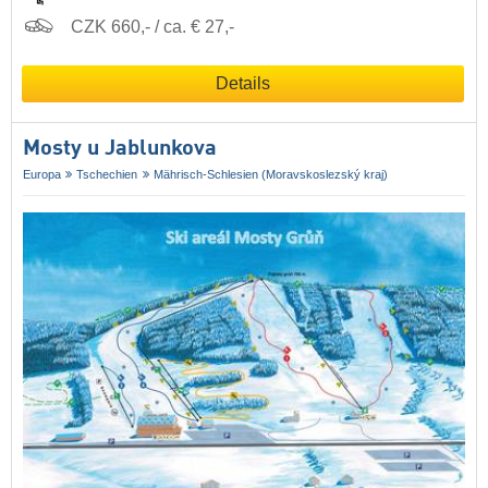
CZK 660,- / ca. € 27,-
Details
Mosty u Jablunkova
Europa
Tschechien
Mährisch-Schlesien (Moravskoslezský kraj)