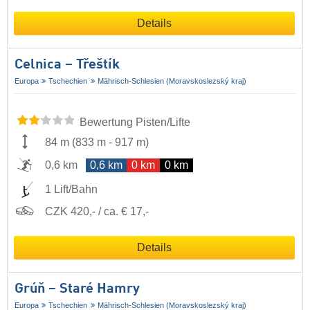
Details
Celnica – Třeštík
Europa
Tschechien
Mährisch-Schlesien (Moravskoslezský kraj)
Bewertung Pisten/Lifte
84 m
(
833 m
-
917 m
)
0,6 km
0,6 km
0 km
0 km
1 Lift/Bahn
CZK 420,- / ca. € 17,-
Details
Grúň – Staré Hamry
Europa
Tschechien
Mährisch-Schlesien (Moravskoslezský kraj)