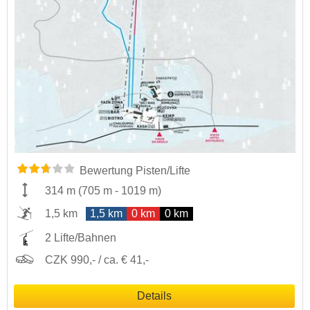
Bewertung Pisten/Lifte
314 m
(
705 m
-
1019 m
)
1,5 km
1,5 km
0 km
0 km
2 Lifte/Bahnen
CZK 990,- / ca. € 41,-
Details