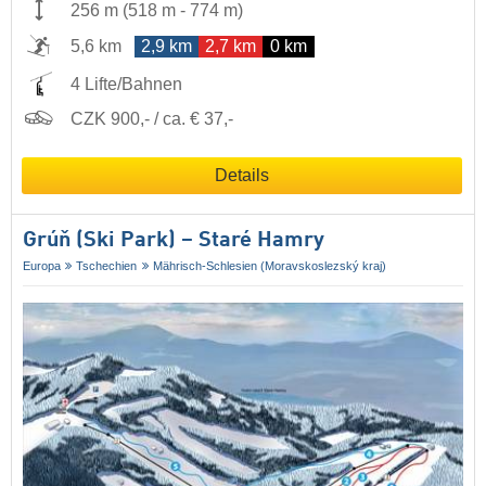
256 m
(
518 m
-
774 m
)
5,6 km
2,9 km
2,7 km
0 km
4 Lifte/Bahnen
CZK 900,- / ca. € 37,-
Details
Grúň (Ski Park) – Staré Hamry
Europa
Tschechien
Mährisch-Schlesien (Moravskoslezský kraj)