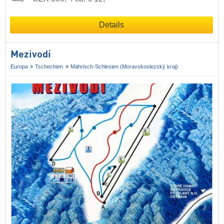
Details
Mezivodí
Europa
Tschechien
Mährisch-Schlesien (Moravskoslezský kraj)