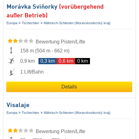
Morávka Sviňorky
(vorübergehend
außer Betrieb)
Europa
Tschechien
Mährisch-Schlesien (Moravskoslezský kraj)
Bewertung Pisten/Lifte
158 m
(
504 m
-
662 m
)
0,9 km
0,3 km
0,6 km
0 km
1 Lift/Bahn
Details
Visalaje
Europa
Tschechien
Mährisch-Schlesien (Moravskoslezský kraj)
Bewertung Pisten/Lifte