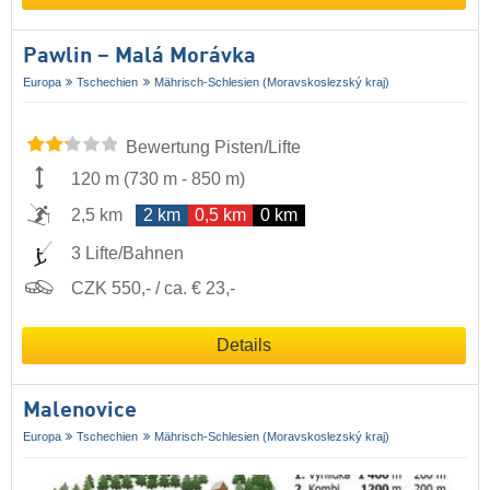
Pawlin – Malá Morávka
Europa
Tschechien
Mährisch-Schlesien (Moravskoslezský kraj)
Bewertung Pisten/Lifte
120 m
(
730 m
-
850 m
)
2,5 km
2 km
0,5 km
0 km
3 Lifte/Bahnen
CZK 550,- / ca. € 23,-
Details
Malenovice
Europa
Tschechien
Mährisch-Schlesien (Moravskoslezský kraj)