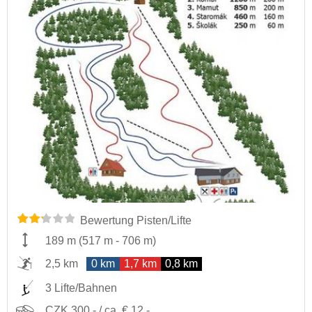
Bewertung Pisten/Lifte
189 m
(
517 m
-
706 m
)
2,5 km
0 km
1,7 km
0,8 km
3 Lifte/Bahnen
CZK 300,- / ca. € 12,-