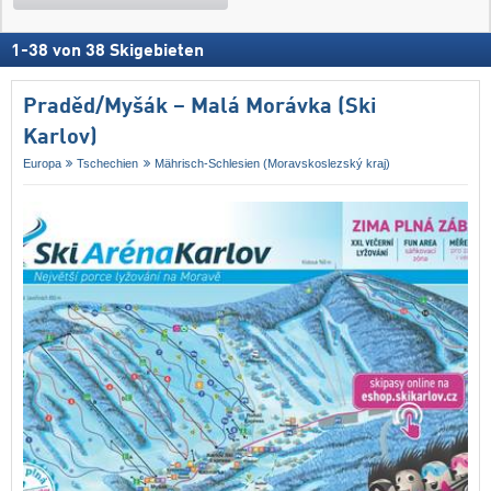
1
-
38
von
38
Skigebieten
Praděd/​Myšák – Malá Morávka (Ski
Karlov)
Europa
Tschechien
Mährisch-Schlesien (Moravskoslezský kraj)