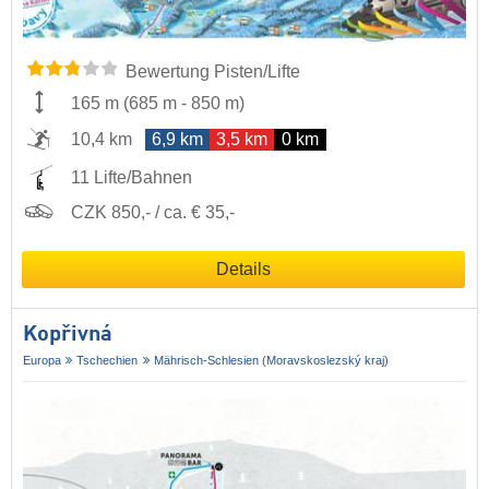
Bewertung Pisten/Lifte
165 m
(
685 m
-
850 m
)
10,4 km
6,9 km
3,5 km
0 km
11 Lifte/Bahnen
CZK 850,- / ca. € 35,-
Details
Kopřivná
Europa
Tschechien
Mährisch-Schlesien (Moravskoslezský kraj)