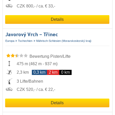
CZK 800,- / ca. € 33,-
Details
Javorový Vrch – Třinec
Europa
Tschechien
Mährisch-Schlesien (Moravskoslezský kraj)
Bewertung Pisten/Lifte
475 m
(
462 m
-
937 m
)
2,3 km
0,3 km
2 km
0 km
3 Lifte/Bahnen
CZK 520,- / ca. € 22,-
Details