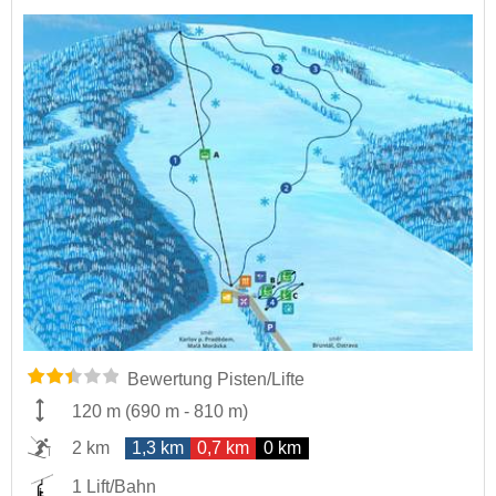
Bewertung Pisten/Lifte
120 m
(
690 m
-
810 m
)
2 km
1,3 km
0,7 km
0 km
1 Lift/Bahn