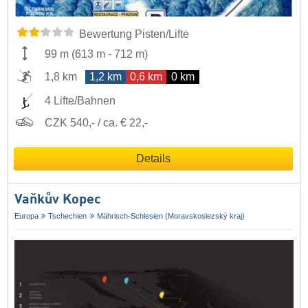
Bewertung Pisten/Lifte
99 m
(
613 m
-
712 m
)
1,8 km
1,2 km
0,6 km
0 km
4 Lifte/Bahnen
CZK 540,- / ca. € 22,-
Details
Vaňkův Kopec
Europa
Tschechien
Mährisch-Schlesien (Moravskoslezský kraj)