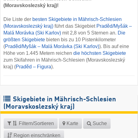
(Moravskoslezský kraj)!
Die Liste der
besten Skigebiete in Mährisch-Schlesien
(Moravskoslezský kraj)
führt das Skigebiet
Praděd/​Myšák –
Malá Morávka (Ski Karlov)
mit 2,8 von 5 Sternen an.
Die
größten Skigebiete
bieten bis zu 10 Pistenkilometer
(
Praděd/​Myšák – Malá Morávka (Ski Karlov)
). Bis auf eine
Höhe von 1.445 Metern reichen
die höchsten Skigebiete
zum Skifahren in Mährisch-Schlesien (Moravskoslezský
kraj) (
Praděd – Figura
).
Skigebiete in Mährisch-Schlesien
(Moravskoslezský kraj)
Filtern/Sortieren
Karte
Suche
Region einschränken