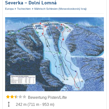
Severka – Dolní Lomná
Europa
Tschechien
Mährisch-Schlesien (Moravskoslezský kraj)
Bewertung Pisten/Lifte
242 m
(
711 m
-
953 m
)