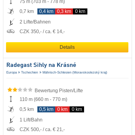
75 m
(
703 m
-
778 m
)
0,7 km
0,4 km
0,3 km
0 km
2 Lifte/Bahnen
CZK 350,- / ca. € 14,-
Details
Radegast Sihly na Krásné
Europa
Tschechien
Mährisch-Schlesien (Moravskoslezský kraj)
Bewertung Pisten/Lifte
110 m
(
660 m
-
770 m
)
0,5 km
0,5 km
0 km
0 km
1 Lift/Bahn
CZK 500,- / ca. € 21,-