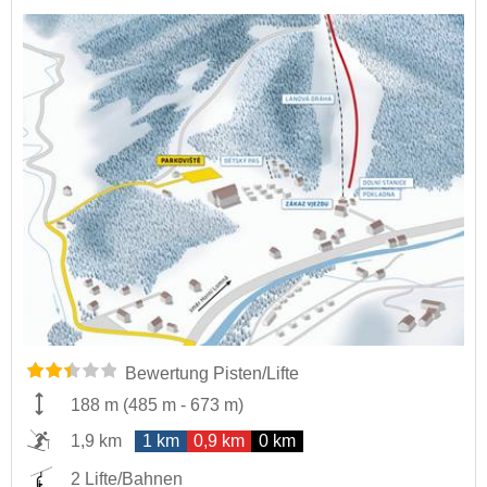
Bewertung Pisten/Lifte
188 m
(
485 m
-
673 m
)
1,9 km
1 km
0,9 km
0 km
2 Lifte/Bahnen