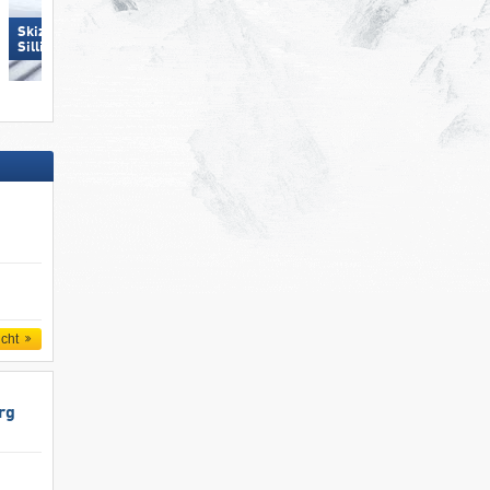
Skizentrum Hochpustertal
Ski Juwel Alpbachtal
Sillian
Wildschönau
icht
rg