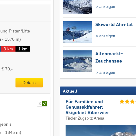
anzeigen
Skiworld Ahrntal
ung Pisten/Lifte
anzeigen
m
-
1570 m
)
3 km
1 km
Altenmarkt-
Zauchensee
 € 70,-
anzeigen
Details
Aktuell
Für Familien und
Genussskifahrer:
Skigebiet Biberwier
Tiroler Zugspitz Arena
gebnis
m
-
1845 m
)