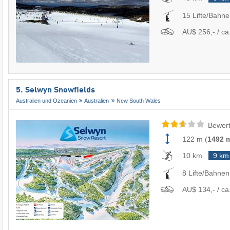
15 Lifte/Bahn
AU$ 256,- / ca
5. Selwyn Snowfields
Australien und Ozeanien
Australien
New South Wales
Bewert
122 m
(
1492 
10 km
9 km
8 Lifte/Bahnen
AU$ 134,- / ca.