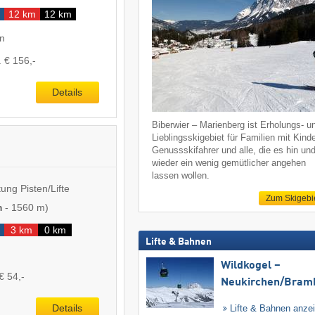
12 km
12 km
en
. € 156,-
Details
Biberwier – Marienberg ist Erholungs- u
Lieblingsskigebiet für Familien mit Kind
Genussskifahrer und alle, die es hin un
wieder ein wenig gemütlicher angehen
lassen wollen.
ung Pisten/Lifte
Zum Skigebi
m
-
1560 m
)
3 km
0 km
Lifte & Bahnen
Wildkogel –
€ 54,-
Neukirchen/​Bram
Details
Lifte & Bahnen anze