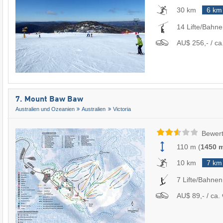
30 km
6 km
14 Lifte/Bahn
AU$ 256,- / ca
7. Mount Baw Baw
Australien und Ozeanien
Australien
Victoria
Bewert
110 m
(
1450 
10 km
7 km
7 Lifte/Bahnen
AU$ 89,- / ca. 