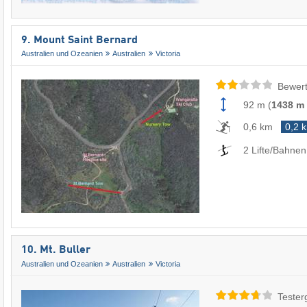
9. Mount Saint Bernard
Australien und Ozeanien
Australien
Victoria
Bewert
92 m
(
1438 m
0,6 km
0,2 
2 Lifte/Bahnen
10. Mt. Buller
Australien und Ozeanien
Australien
Victoria
Tester