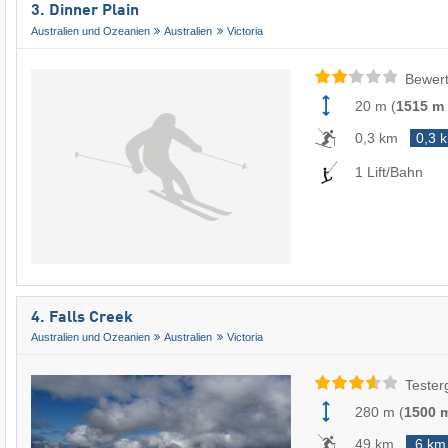
3. Dinner Plain
Australien und Ozeanien
Australien
Victoria
Bewert
20 m
(
1515 m
0,3 km
0,3 
1 Lift/Bahn
4. Falls Creek
Australien und Ozeanien
Australien
Victoria
Tester
280 m
(
1500 
49 km
6 km