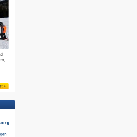
nd
ern,
d
et
berg
igen