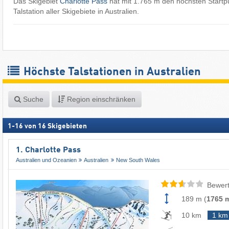
Das Skigebiet
Charlotte Pass
hat mit 1.765 m den höchsten Startp
Talstation aller Skigebiete in Australien.
Höchste Talstationen in Australien
Suche
Region einschränken
1
-
16
von
16
Skigebieten
1. Charlotte Pass
Australien und Ozeanien
Australien
New South Wales
Bewert
189 m
(
1765 
10 km
1 km