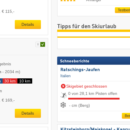
Testber
. € 115,-
Details
Tipps für den Skiurlaub
Schneeberichte
gebnis
Ratschings-Jaufen
m
-
2034 m
)
Italien
m
30 km
10 km
Skigebiet geschlossen
en
0 von 28,1 km Pisten offen
. € 169,-
- cm (Berg)
Details
Ber
Kitzsteinhorn/​Maiskogel - Kapr