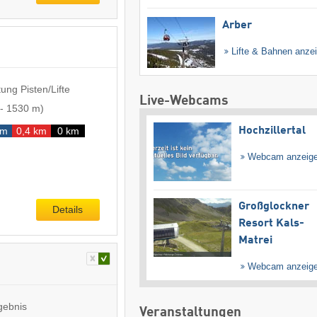
Arber
Lifte & Bahnen anze
ung Pisten/Lifte
Live-Webcams
-
1530 m
)
Hochzillertal
km
0,4 km
0 km
Webcam anzeig
Großglockner
Details
Resort Kals-
Matrei
Webcam anzeig
gebnis
Veranstaltungen