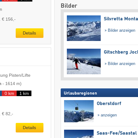
Bilder
en
. € 156,-
Silvretta Mont
Bilder anzeigen
Details
Gitschberg Joc
Bilder anzeigen
ung Pisten/Lifte
m
-
1614 m
)
0 km
1 km
Urlaubsregionen
Oberstdorf
 € 82,-
anzeigen
Details
Saas-Fee/​Saastal