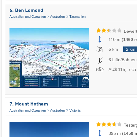
6. Ben Lomond
Australien und Ozeanien
Australien
Tasmanien
Bewert
110 m
(
1460 
6 km
2 km
6 Lifte/Bahnen
AU$ 115,- / ca.
7. Mount Hotham
Australien und Ozeanien
Australien
Victoria
Tester
395 m
(
1450 