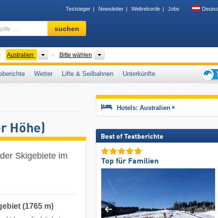
Testsieger
Newsletter
Weltrekorde
Jobs
Deuts
Skigebiet,
suchen
Region,
Begriffe
…
ontinente
Länder
Bundesstaaten und Territorien, Gebirgsz
Australien
Bitte wählen
berichte
Wetter
Lifte & Seilbahnen
Unterkünfte
Tipps
für
den
Hotels: Australien
Skiur
er Höhe)
Best of Testberichte
 der Skigebiete im
Top für Familien
gebiet (1765 m)