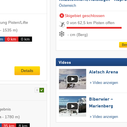
Österreich
Skigebiet geschlossen
ung Pisten/Lifte
0 von 62,5 km Pisten offen
-
1535 m
)
- cm (Berg)
km
0 km
0 km
Ber
Videos
Details
Aletsch Arena
Video anzeigen
Biberwier –
Marienberg
gebnis
m
-
1780 m
)
Video anzeigen
35 km
8 km