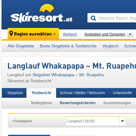
skiresort
K
Region auswählen
Weltweit
Australien und Ozeanien
Dieses Skigebiet liegt auch in:
Tongariro-Na
Alle Skigebiete
Beste Skigebiete & Testberichte
Vergleich
Schnee
Langlauf Whakapapa – Mt. Ruapeh
Langlauf am
Skigebiet Whakapapa – Mt. Ruapehu
Skiresort.at Testbericht
Skigebiet
Testbericht
Schnee / Wetter / Webcams
Unterkünfte
Testergebnis
Bewertungskriterien
Auszeichnungen
Snowpark