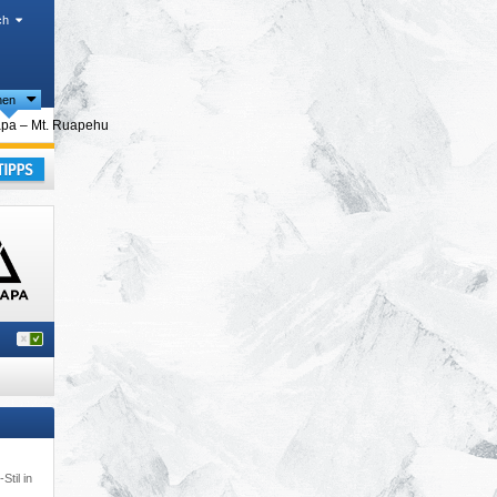
ch
nen
pa – Mt. Ruapehu
laub
Stil in