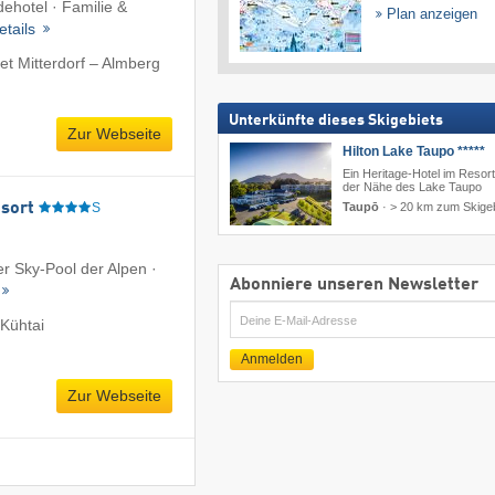
ehotel · Familie &
Plan anzeigen
etails
t Mitterdorf – Almberg
Unterkünfte dieses Skigebiets
Zur Webseite
Hilton Lake Taupo *****
Ein Heritage-Hotel im Resort-
der Nähe des Lake Taupo
sort
S
Taupō
·
> 20 km zum Skigeb
er Sky-Pool der Alpen ·
Abonniere unseren Newsletter
E-
Kühtai
Mail
Anmelden
Zur Webseite