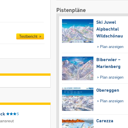
Pistenpläne
Ski Juwel
Alpbachtal
Wildschönau
Testbericht
Plan anzeigen
Biberwier –
Marienberg
Plan anzeigen
Obereggen
Plan anzeigen
eck
S
iansreut
Carezza