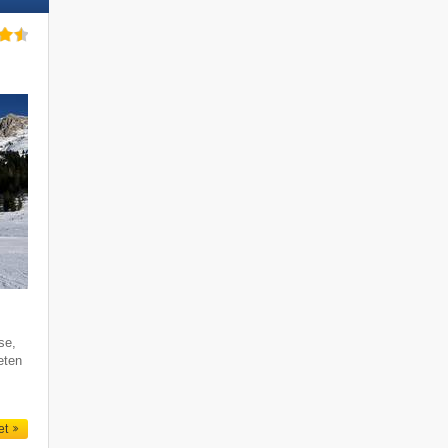
se,
eten
et