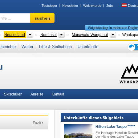
Testsieger
Newsletter
Weltrekorde
Jobs
Deuts
Skigebiet,
suchen
Region,
Skigebiet liegt in mehreren Regio
Begriffe
…
ontinente
Länder
Inseln
Regionen
Neuseeland
Nordinsel
Manawatu-Wanganui
Whakapa
tionalpark
berichte
Wetter
Lifte & Seilbahnen
Unterkünfte
Tipps
für
u
den
Skiur
Skischulen
Anreise
Kontakt
Unterkünfte dieses Skigebiets
Fazit
Hilton Lake Taupo *****
Ein Heritage-Hotel im Resort-
der Nähe des Lake Taupo