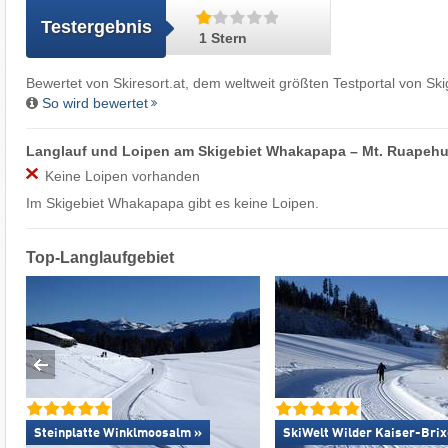
Testergebnis
1 Stern
Bewertet von
Skiresort.at
, dem weltweit größten Testportal von Ski
So wird bewertet
Langlauf und Loipen am Skigebiet Whakapapa – Mt. Ruapeh
Keine Loipen vorhanden
Im Skigebiet Whakapapa gibt es keine Loipen.
Top-Langlaufgebiet
Steinplatte Winklmoosalm »
SkiWelt Wilder Kaiser-Brix