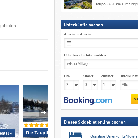
Taupō
·
> 20 km zum Skigeb
Unterkünfte suchen
gebieten.
Anreise – Abreise
u
Urlaubsziel – bitte wählen
Erw.
Kinder
Zimmer
Unterkunft
su
Dieses Skigebiet online buchen
Die Tauplitz »
ental »
Skizentrum Hochpus
Günstige Unterkünfte/Hotel