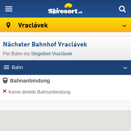
skiresort
Vraclávek
Nächster Bahnhof Vraclávek
Per Bahn ins
Skigebiet Vraclávek
Bahn
Bahnanbindung
Keine direkte Bahnanbindung