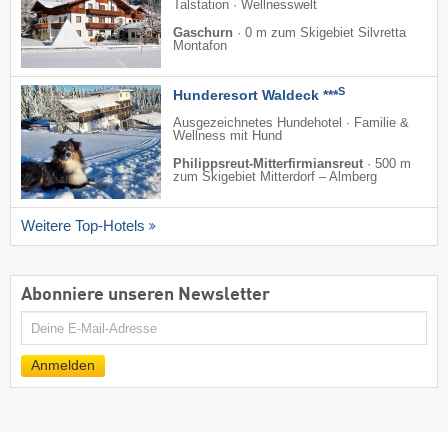
Talstation · Wellnesswelt
Gaschurn
·
0 m zum Skigebiet Silvretta
Montafon
S
Hunderesort Waldeck ***
Ausgezeichnetes Hundehotel · Familie &
Wellness mit Hund
Philippsreut-Mitterfirmiansreut
·
500 m
zum Skigebiet Mitterdorf – Almberg
Weitere Top-Hotels
Abonniere unseren Newsletter
E-
Mail
Anmelden