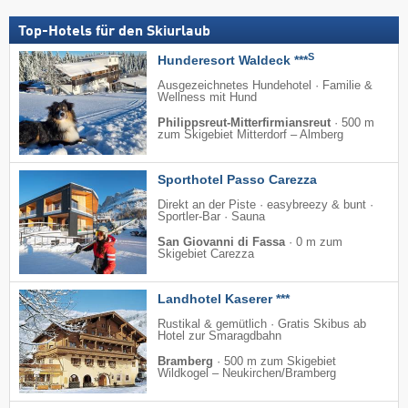
Top-Hotels für den Skiurlaub
S
Hunderesort Waldeck ***
Ausgezeichnetes Hundehotel · Familie &
Wellness mit Hund
Philippsreut-Mitterfirmiansreut
·
500 m
zum Skigebiet Mitterdorf – Almberg
Sporthotel Passo Carezza
Direkt an der Piste · easybreezy & bunt ·
Sportler-Bar · Sauna
San Giovanni di Fassa
·
0 m zum
Skigebiet Carezza
Landhotel Kaserer ***
Rustikal & gemütlich · Gratis Skibus ab
Hotel zur Smaragdbahn
Bramberg
·
500 m zum Skigebiet
Wildkogel – Neukirchen/​Bramberg