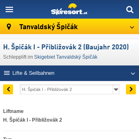
skiresort
Tanvaldský Špičák
H. Špičák I - Přibližovák 2 (Baujahr 2020)
Schlepplift im
Skigebiet Tanvaldský Špičák
Lifte & Seilbahnen
Liftname
H. Špičák I - Přibližovák 2