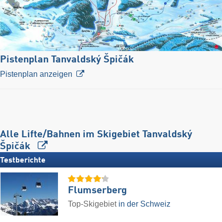
Pistenplan Tanvaldský Špičák
Pistenplan anzeigen
Alle Lifte/Bahnen im Skigebiet Tanvaldský
Špičák
Testberichte
Flumserberg
Top-Skigebiet
in der Schweiz