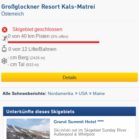
Großglockner Resort Kals-Matrei
Österreich
Skigebiet geschlossen
0 von 40 km Pisten
(0% offen)
0 von 12 Lifte/Bahnen
- cm Berg
(2426 m)
- cm Tal
(933 m)
Details
Nordamerika
USA
Maine
Alle Schneeberichte:
Unterkünfte dieses Skigebiets
Grand Summit Hotel ****
Ski-in/ski out im Skigebiet Sunday River ·
Außenpool & Whirlpool