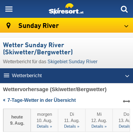
skiresort
Sunday River
Wetter Sunday River
(Skiwetter/Bergwetter)
Wetterbericht für das
Skigebiet Sunday River
Wetterbericht
Wettervorhersage
(Skiwetter/Bergwetter)
7-Tage-Wetter in der Übersicht
morgen
Di
Mi
Do
heute
10. Aug.
11. Aug.
12. Aug.
13. Aug
9. Aug.
Details »
Details »
Details »
Details 