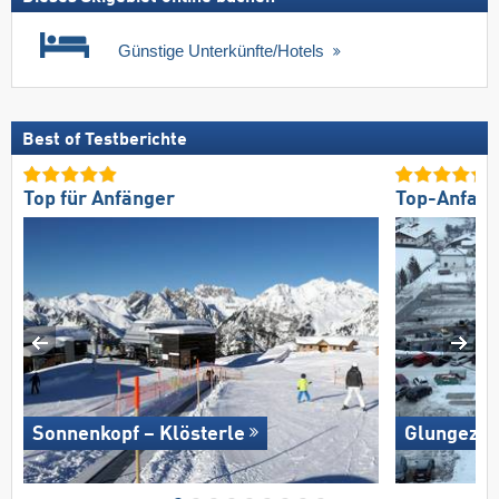
Günstige Unterkünfte/Hotels
Best of Testberichte
Top für Anfänger
Top-Anfahr
Sonnenkopf – Klösterle
Glungezer 