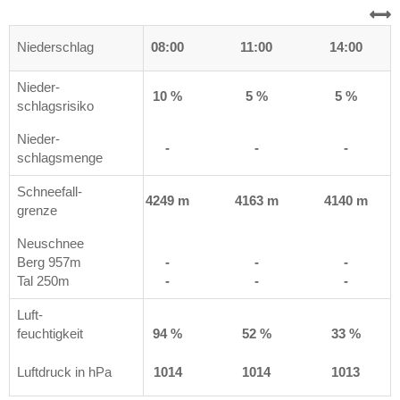
0
Niederschlag
05:00
08:00
11:00
14:00
Nieder-
5 %
10 %
5 %
5 %
schlagsrisiko
Nieder-
-
-
-
-
schlagsmenge
Schneefall-
 m
4155 m
4249 m
4163 m
4140 m
grenze
Neuschnee
Berg 957m
-
-
-
-
Tal 250m
-
-
-
-
Luft-
%
feuchtigkeit
98 %
94 %
52 %
33 %
3
Luftdruck in hPa
1013
1014
1014
1013