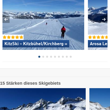
KitzSki – Kitzbühel/​Kirchberg »
Arosa Len
15 Stärken dieses Skigebiets