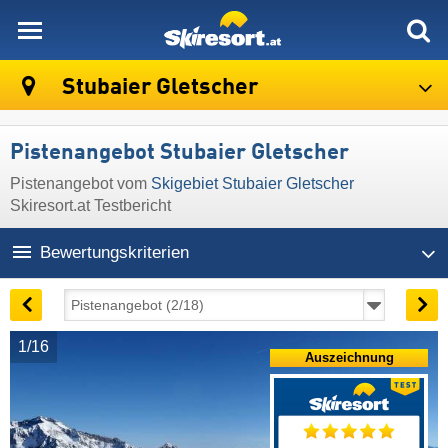
skiresort
Stubaier Gletscher
Pistenangebot Stubaier Gletscher
Pistenangebot vom
Skigebiet Stubaier Gletscher
Skiresort.at Testbericht
Bewertungskriterien
1/16
Auszeichnung