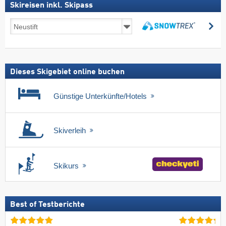
Skireisen inkl. Skipass
Skireisen
su
inkl.
suchen
Skipass
Dieses Skigebiet online buchen
Günstige Unterkünfte/Hotels
Skiverleih
Skikurs
Best of Testberichte