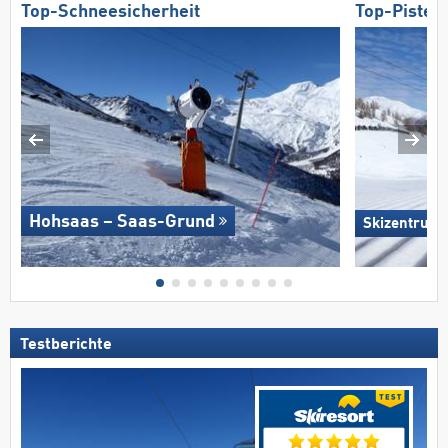
Top-Schneesicherheit
Top-Pisten
Hohsaas – Saas-Grund
Skizentrum H
Testberichte