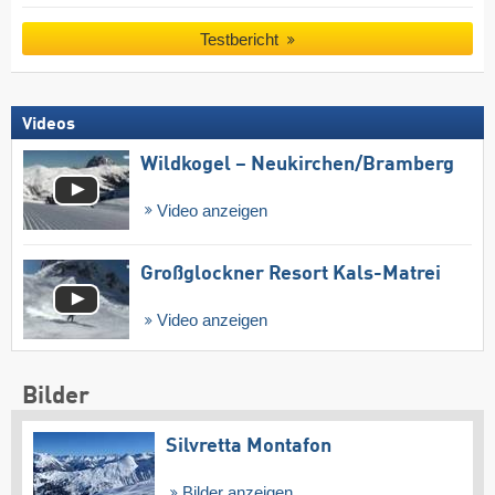
Testbericht
Videos
Wildkogel – Neukirchen/​Bramberg
Video anzeigen
Großglockner Resort Kals-Matrei
Video anzeigen
Bilder
Silvretta Montafon
Bilder anzeigen