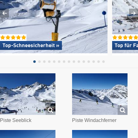
Top-Schneesicherheit »
Top für F
Piste Seeblick
Piste Windachferner