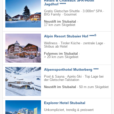
Relais & Châteaux SPA-Hotel
Jagdhof *****
Gratis Gletscher-Shuttle · 3.000m² SPA ·
BIG Family · Gourmet
Neustift im Stubaital
·
17 km zum Skigebiet
S
Alpin Resort Stubaier Hof ****
Wellness · Tiroler Küche · zentrale Lage ·
Skibus ab Hotel
Fulpmes im Stubaital
·
> 20 km zum Skigebiet
Alpensporthotel Mutterberg ****
Pool & Sauna · Après-Ski · Top Lage bei
der Gletscher-Talstation
Neustift im Stubaital
·
50 m zum Skigebiet
Explorer Hotel Stubaital
Unkompliziert, trendig & preiswert