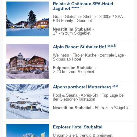
Relais & Châteaux SPA-Hotel
Jagdhof *****
Gratis Gletscher-Shuttle · 3.000m² SPA ·
BIG Family · Gourmet
Neustift im Stubaital
·
17 km zum Skigebiet
S
Alpin Resort Stubaier Hof ****
Wellness · Tiroler Küche · zentrale Lage ·
Skibus ab Hotel
Fulpmes im Stubaital
·
> 20 km zum Skigebiet
Alpensporthotel Mutterberg ****
Pool & Sauna · Après-Ski · Top Lage bei
der Gletscher-Talstation
Neustift im Stubaital
·
50 m zum Skigebiet
Explorer Hotel Stubaital
Unkompliziert, trendig & preiswert