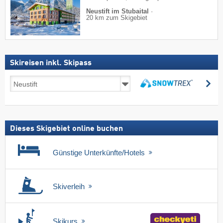
Neustift im Stubaital
·
20 km zum Skigebiet
Skireisen inkl. Skipass
Skireisen
su
inkl.
suchen
Skipass
Dieses Skigebiet online buchen
Günstige Unterkünfte/Hotels
Skiverleih
Skikurs