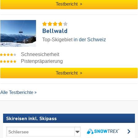
Testbericht
Bellwald
Top-Skigebiet
in der Schweiz
Schneesicherheit
Pistenpräparierung
Testbericht
Alle Testberichte
Skireisen inkl. Skipass
Skireisen
su
inkl.