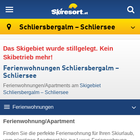
skiresort
Schliersbergalm – Schliersee
Das Skigebiet wurde stillgelegt. Kein
Skibetrieb mehr!
Ferienwohnungen Schliersbergalm –
Schliersee
Ferienwohnungen/Apartments am
Skigebiet
Schliersbergalm – Schliersee
Ferienwohnungen
Ferienwohnung/Apartment
Finden Sie die perfekte Ferienwohnung für Ihren Skiurlaub,