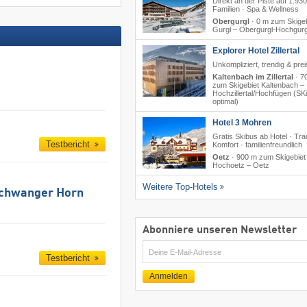
Direkt an der Piste auf 1.930
Familien · Spa & Wellness
Obergurgl
·
0 m zum Skigeb
Gurgl – Obergurgl-Hochgurg
Explorer Hotel Zillertal
Unkompliziert, trendig & pre
Kaltenbach im Zillertal
·
7
zum Skigebiet Kaltenbach –
Hochzillertal/​Hochfügen (SKi
optimal)
Hotel 3 Mohren
Gratis Skibus ab Hotel · Trad
Testbericht
Komfort · familienfreundlich
Oetz
·
900 m zum Skigebiet
Hochoetz – Oetz
Weitere Top-Hotels
schwanger Horn
Abonniere unseren Newsletter
E-
Testbericht
Mail
Anmelden