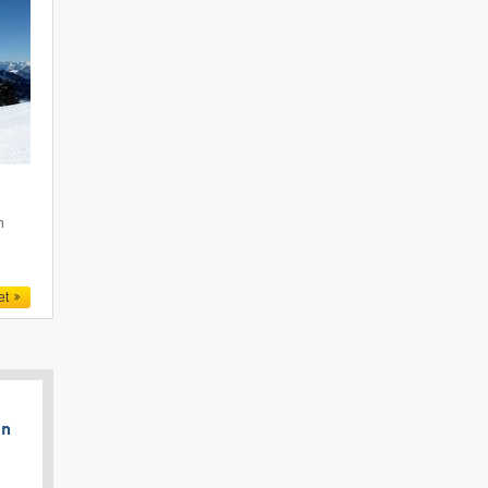
m
et
en