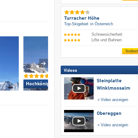
Turracher Höhe
Top-Skigebiet
in Österreich
Schneesicherheit
Lifte und Bahnen
Testber
Videos
Steinplatte
Skicircus Saalbach 
Hochkönig »
Leogang Fieberbrun
Winklmoosalm
Video anzeigen
Obereggen
Video anzeigen