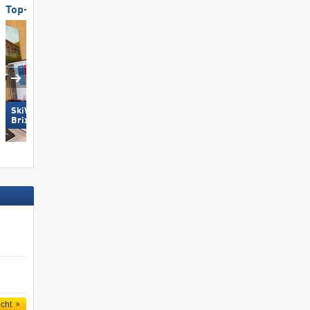
Top-Umweltfreundlichkeit
Top-Lifte/Bahnen
SkiWelt Wilder Kaiser-
Lermoos – Grubigstein
Brixental
icht