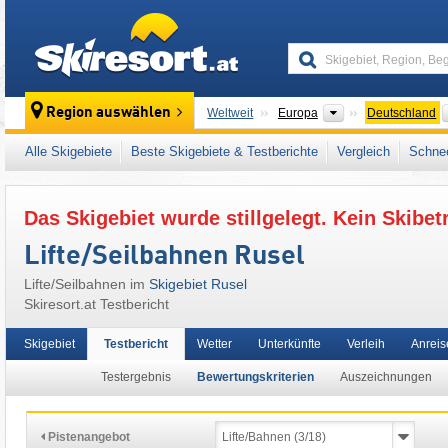
skiresort
Kontinente
Region auswählen
Weltweit
Europa
Deutschland
Dieses Skigebiet liegt auch in:
Deggendorf
,
Alle Skigebiete
Beste Skigebiete & Testberichte
Vergleich
Schnee
Westeuropa
,
Mitteleuropa
,
Europäische Uni
Das Skigebiet wurde stillgelegt. Kein Skibet
Lifte/Seilbahnen Rusel
Lifte/Seilbahnen im
Skigebiet Rusel
Skiresort.at Testbericht
Skigebiet
Testbericht
Wetter
Unterkünfte
Verleih
Anreis
Testergebnis
Bewertungskriterien
Auszeichnungen
Pistenangebot