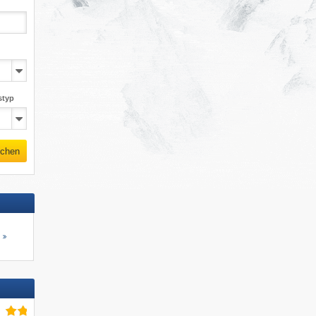
styp
chen
s