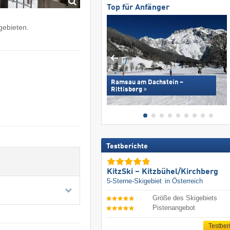
Top für Anfänger
gebieten.
Ramsau am Dachstein –
Rittisberg
Testberichte
KitzSki – Kitzbühel/​Kirchberg
5-Sterne-Skigebiet
in Österreich
Größe des Skigebiets
Pistenangebot
Testber