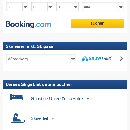
suchen
Skireisen inkl. Skipass
Skireisen
su
inkl.
suchen
Skipass
Dieses Skigebiet online buchen
Günstige Unterkünfte/Hotels
Skiverleih