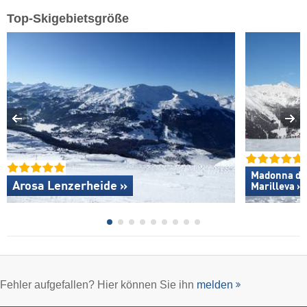
Top-Skigebietsgröße
Madonna di C
Arosa Lenzerheide »
Marilleva »
Fehler aufgefallen? Hier können Sie ihn
melden