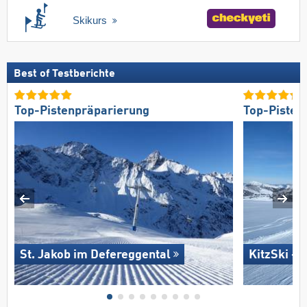
Skikurs
Best of Testberichte
Top-Pistenpräparierung
Top-Pisten
St. Jakob im Defereggental
KitzSki – 