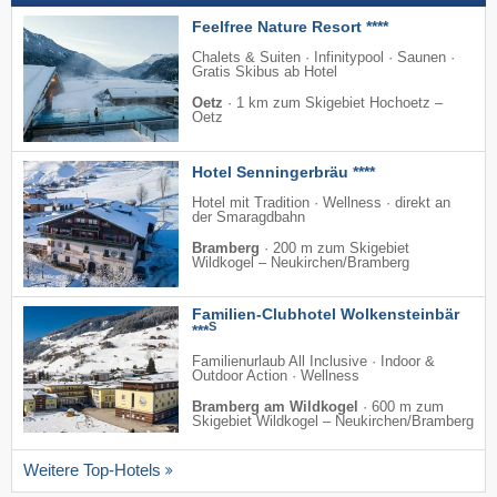
Feelfree Nature Resort ****
Chalets & Suiten · Infinitypool · Saunen ·
Gratis Skibus ab Hotel
Oetz
·
1 km zum Skigebiet Hochoetz –
Oetz
Hotel Senningerbräu ****
Hotel mit Tradition · Wellness · direkt an
der Smaragdbahn
Bramberg
·
200 m zum Skigebiet
Wildkogel – Neukirchen/​Bramberg
Familien-Clubhotel Wolkensteinbär
S
***
Familienurlaub All Inclusive · Indoor &
Outdoor Action · Wellness
Bramberg am Wildkogel
·
600 m zum
Skigebiet Wildkogel – Neukirchen/​Bramberg
Weitere Top-Hotels