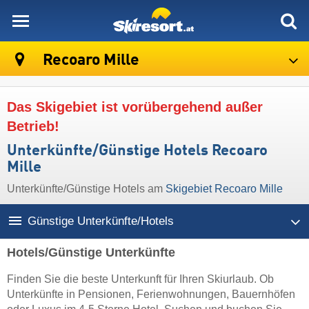
skiresort
Recoaro Mille
Das Skigebiet ist vorübergehend außer
Betrieb!
Unterkünfte/Günstige Hotels Recoaro
Mille
Unterkünfte/Günstige Hotels am
Skigebiet Recoaro Mille
Günstige Unterkünfte/Hotels
Hotels/Günstige Unterkünfte
Finden Sie die beste Unterkunft für Ihren Skiurlaub. Ob
Unterkünfte in Pensionen, Ferienwohnungen, Bauernhöfen