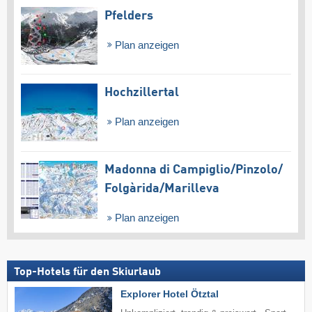
Pfelders
Plan anzeigen
Hochzillertal
Plan anzeigen
Madonna di Campiglio/​Pinzolo/​
Folgàrida/​Marilleva
Plan anzeigen
Top-Hotels für den Skiurlaub
Explorer Hotel Ötztal