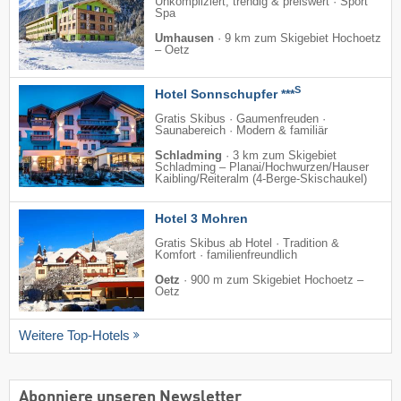
Unkompliziert, trendig & preiswert · Sport
Spa
Umhausen
·
9 km zum Skigebiet Hochoetz
– Oetz
S
Hotel Sonnschupfer ***
Gratis Skibus · Gaumenfreuden ·
Saunabereich · Modern & familiär
Schladming
·
3 km zum Skigebiet
Schladming – Planai/​Hochwurzen/​Hauser
Kaibling/​Reiteralm (4-Berge-Skischaukel)
Hotel 3 Mohren
Gratis Skibus ab Hotel · Tradition &
Komfort · familienfreundlich
Oetz
·
900 m zum Skigebiet Hochoetz –
Oetz
Weitere Top-Hotels
Abonniere unseren Newsletter